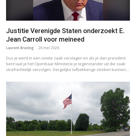
Justitie Verenigde Staten onderzoekt E.
Jean Carroll voor meineed
Laurent Bruning
28 mei 2026
Dus je werd in een civiele zaak verslagen en als je dan president
bent laat je het Openbaar Ministerie je tegenstander uit die zaak
strafrechtelijk vervolgen. Dergelijke lafbekkerige streken kunnen…