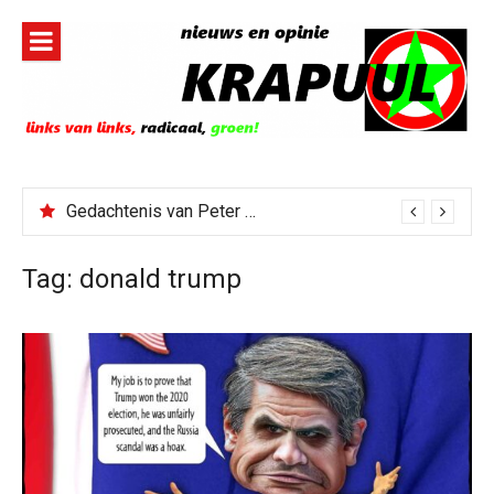
Naar
de
inhoud
springen
Gedachtenis van Peter Faber
Tag:
donald trump