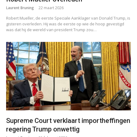
Laurent Bruning
22 maart 2026
Robert Mueller, de eerste Speciale Aanklager van Donald Trump, is
gisteren overleden. Hij was de eerste op wie de hoop gevestigd
was dat hij de wereld van president Trump zou…
Supreme Court verklaart importheffingen
regering Trump onwettig