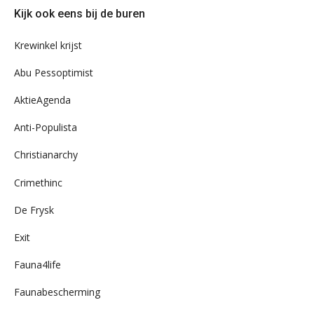
door
Kijk ook eens bij de buren
ons
archief
Krewinkel krijst
Abu Pessoptimist
AktieAgenda
Anti-Populista
Christianarchy
Crimethinc
De Frysk
Exit
Fauna4life
Faunabescherming