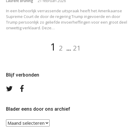
Laurent Bruning
21 februari 2026
In een behoorlijk verrassende uitspraak heeft het Amerikaanse
Supreme Court de door de regering Trump ingevoerde en door
Trump persoonlijk zo geliefde invoerheffingen voor een groot deel
onwettig verklaard. Deze…
Berichten
Pagina
Pagina
Pagina
1
2
…
21
paginering
Blijf verbonden
Volg
Volg
ons
ons
op
op
Twitter
Facebook
Blader eens door ons archief
Blader
eens