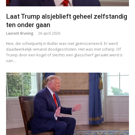
Laat Trump alsjeblieft geheel zelfstandig
ten onder gaan
Laurent Bruning
26 april 2026
Nee, die schietpartij in Butler was niet geënsceneerd. Er werd
daadwerkelijk iemand doodgeschoten. Het was met scherp. Of
Trump door een kogel of slechts een glasscherf geraakt werd is
van…