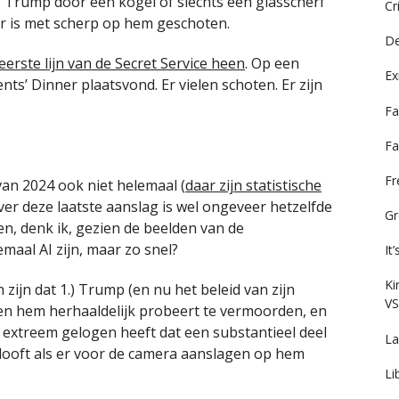
 Trump door een kogel of slechts een glasscherf
Cr
Er is met scherp op hem geschoten.
De
erste lijn van de Secret Service heen
. Op een
Ex
s’ Dinner plaatsvond. Er vielen schoten. Er zijn
Fa
Fa
F
van 2024 ook niet helemaal (
daar zijn statistische
er deze laatste aanslag is wel ongeveer hetzelfde
Gr
n, denk ik, gezien de beelden van de
emaal AI zijn, maar zo snel?
It
Ki
 zijn dat 1.) Trump (en nu het beleid van zijn
VS
men hem herhaaldelijk probeert te vermoorden, en
zo extreem gelogen heeft dat een substantieel deel
La
elooft als er voor de camera aanslagen op hem
Li