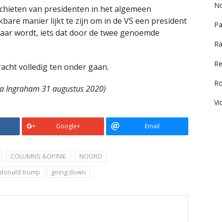
No
fschieten van presidenten in het algemeen
are manier lijkt te zijn om in de VS een president
Pa
elaar wordt, iets dat door de twee genoemde
Ra
Re
acht volledig ten onder gaan.
R
ura Ingraham 31 augustus 2020)
Vi
Google+
Email
COLUMNS &OPINIE
NOORD
donald trump
going down