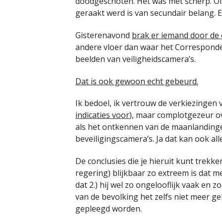
doodgeschoten. Het was met scherp. Of
geraakt werd is van secundair belang. 
Gisterenavond
brak er iemand door de e
andere vloer dan waar het Correspondent
beelden van veiligheidscamera’s.
Dat is ook gewoon echt gebeurd.
Ik bedoel, ik vertrouw de verkiezingen 
indicaties voor
), maar complotgezeur ov
als het ontkennen van de maanlandinge
beveiligingscamera’s. Ja dat kan ook all
De conclusies die je hieruit kunt trekken
regering) blijkbaar zo extreem is dat 
dat 2.) hij wel zo ongelooflijk vaak en 
van de bevolking het zelfs niet meer g
gepleegd worden.