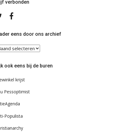
ijf verbonden
Volg
Volg
ons
ons
op
op
Twitter
Facebook
ader eens door ons archief
ader
ns
or
jk ook eens bij de buren
s
chief
ewinkel krijst
u Pessoptimist
tieAgenda
ti-Populista
ristianarchy