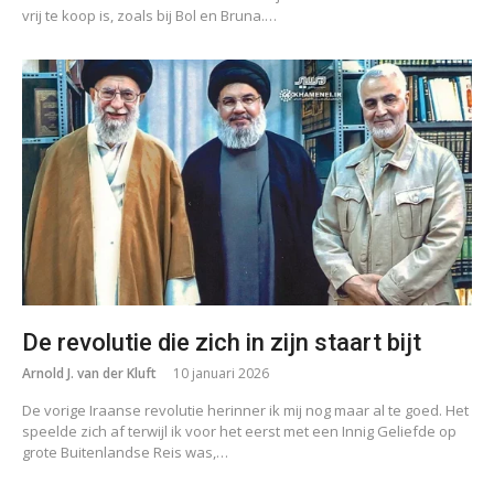
vrij te koop is, zoals bij Bol en Bruna.…
De revolutie die zich in zijn staart bijt
Arnold J. van der Kluft
10 januari 2026
De vorige Iraanse revolutie herinner ik mij nog maar al te goed. Het
speelde zich af terwijl ik voor het eerst met een Innig Geliefde op
grote Buitenlandse Reis was,…