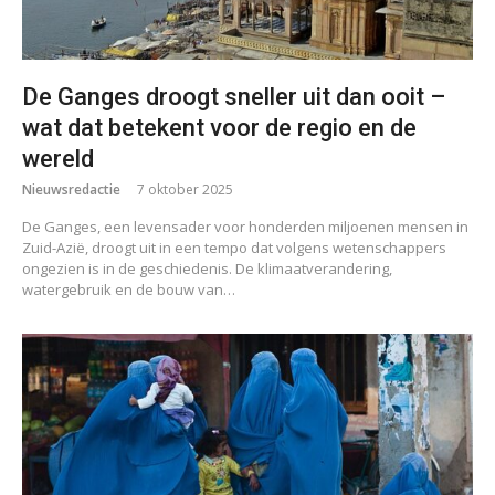
De Ganges droogt sneller uit dan ooit –
wat dat betekent voor de regio en de
wereld
Nieuwsredactie
7 oktober 2025
De Ganges, een levensader voor honderden miljoenen mensen in
Zuid-Azië, droogt uit in een tempo dat volgens wetenschappers
ongezien is in de geschiedenis. De klimaatverandering,
watergebruik en de bouw van…