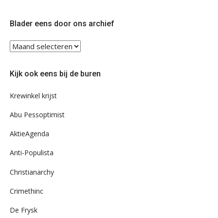
op
op
Twitter
Facebook
Blader eens door ons archief
Blader
eens
door
Kijk ook eens bij de buren
ons
archief
Krewinkel krijst
Abu Pessoptimist
AktieAgenda
Anti-Populista
Christianarchy
Crimethinc
De Frysk