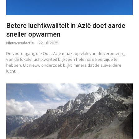
Betere luchtkwaliteit in Azië doet aarde
sneller opwarmen
Nieuwsredactie
22 juli 2025
De vooruitgang die Oost-Azië maakt op vlak van de verbetering
van de lokale luchtkwaliteit blijkt een hele nare keerzijde te
hebben. Uit nieuw onderzoek blijkt immers dat de zuiverdere
lucht…