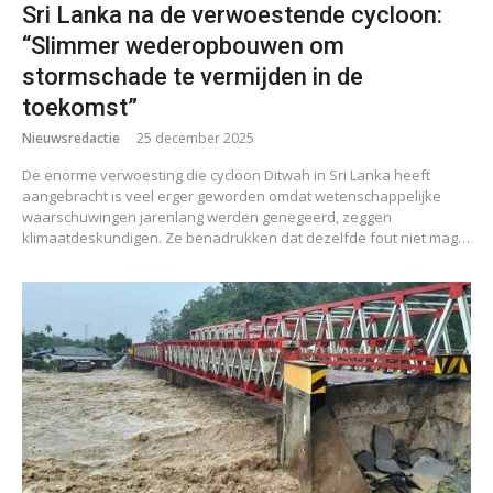
Sri Lanka na de verwoestende cycloon:
“Slimmer wederopbouwen om
stormschade te vermijden in de
toekomst”
Nieuwsredactie
25 december 2025
De enorme verwoesting die cycloon Ditwah in Sri Lanka heeft
aangebracht is veel erger geworden omdat wetenschappelijke
waarschuwingen jarenlang werden genegeerd, zeggen
klimaatdeskundigen. Ze benadrukken dat dezelfde fout niet mag…