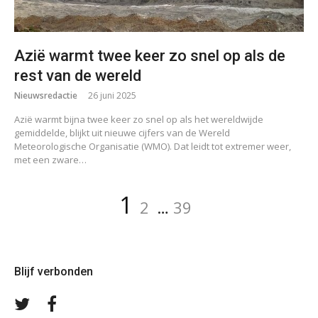
Azië warmt twee keer zo snel op als de
rest van de wereld
Nieuwsredactie
26 juni 2025
Azië warmt bijna twee keer zo snel op als het wereldwijde
gemiddelde, blijkt uit nieuwe cijfers van de Wereld
Meteorologische Organisatie (WMO). Dat leidt tot extremer weer,
met een zware…
Berichten
Pagina
Pagina
Pagina
1
2
…
39
paginering
Blijf verbonden
Volg
Volg
ons
ons