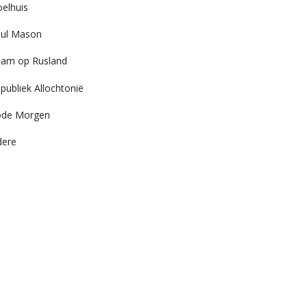
elhuis
ul Mason
am op Rusland
publiek Allochtonië
ode Morgen
dere