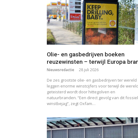
Olie- en gasbedrijven boeken
reuzewinsten – terwijl Europa bra
Nieuwsredactie
28 juli 2026
De zes grootste olie- en gasbedrijven ter wereld
leggen enorme winstcijfers voor terwijl de werel
geteisterd wordt door hittegolven en
natuurbranden. “Een direct gevolg van dit fossie
winstbejag”, zegt Oxfam…