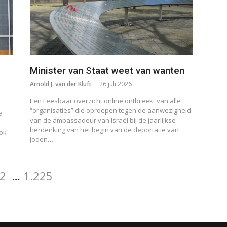
Minister van Staat weet van wanten
Arnold J. van der Kluft
26 juli 2026
Een Leesbaar overzicht online ontbreekt van alle
“organisaties” die oproepen tegen de aanwezigheid
e
van de ambassadeur van Israël bij de jaarlijkse
herdenking van het begin van de deportatie van
ook
Joden…
Pagina
Pagina
agina
2
…
1.225