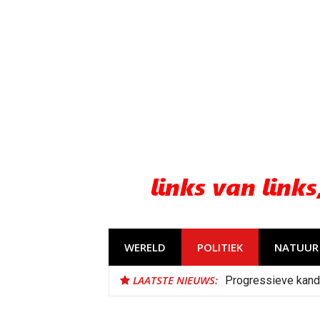
Naar
de
inhoud
springen
WERELD
POLITIEK
NATUUR 
LAATSTE NIEUWS:
Progressieve kand