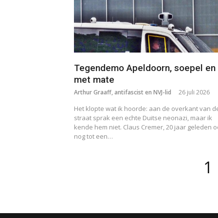
Tegendemo Apeldoorn, soepel en
met mate
Arthur Graaff, antifascist en NVJ-lid
26 juli 2026
Het klopte wat ik hoorde: aan de overkant van d
straat sprak een echte Duitse neonazi, maar ik
kende hem niet. Claus Cremer, 20 jaar geleden 
nog tot een…
Berichten
P
1
paginering