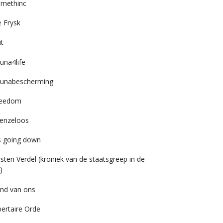
imethinc
 Frysk
it
una4life
unabescherming
reedom
enzeloos
’s going down
rsten Verdel (kroniek van de staatsgreep in de
)
nd van ons
bertaire Orde