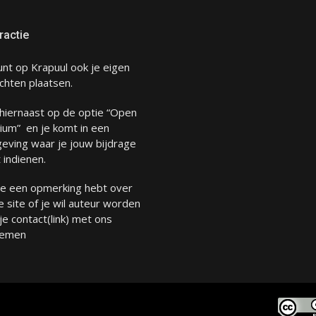
ractie
unt op Krapuul ook je eigen
chten plaatsen.
 hiernaast op de optie “Open
ium” en je komt in een
eving waar je jouw bijdrage
 indienen.
 je een opmerking hebt over
 site of je wil auteur worden
 je
contact
(link) met ons
emen