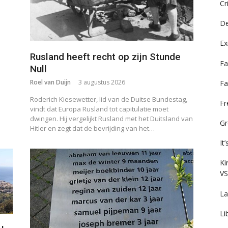
Cr
De
Ex
Rusland heeft recht op zijn Stunde
Fa
Null
Roel van Duijn
3 augustus 2026
Fa
Roderich Kiesewetter, lid van de Duitse Bundestag,
F
vindt dat Europa Rusland tot capitulatie moet
dwingen. Hij vergelijkt Rusland met het Duitsland van
Gr
Hitler en zegt dat de bevrijding van het…
It
Ki
VS
La
Li