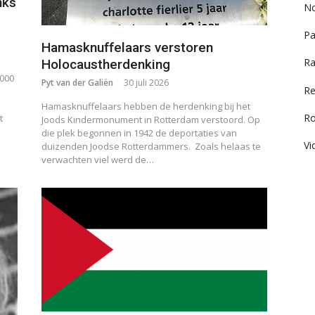
nks
No
Pa
Hamasknuffelaars verstoren
Ra
Holocaustherdenking
.000
Pyt van der Galiën
30 juli 2026
Re
Hamasknuffelaars hebben de herdenking bij het
R
t
Joods Kindermonument in Rotterdam verstoord. Op
die plek begonnen in 1942 de deportaties van
Vi
duizenden Joodse Rotterdammers. Zoals helaas te
verwachten viel werd de…