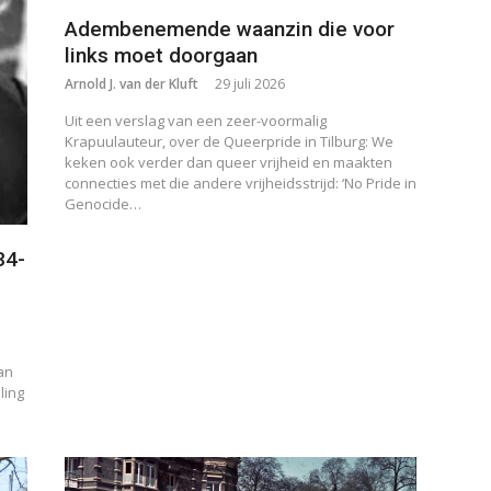
Adembenemende waanzin die voor
links moet doorgaan
Arnold J. van der Kluft
29 juli 2026
Uit een verslag van een zeer-voormalig
Krapuulauteur, over de Queerpride in Tilburg: We
keken ook verder dan queer vrijheid en maakten
connecties met die andere vrijheidsstrijd: ‘No Pride in
Genocide…
34-
an
ling