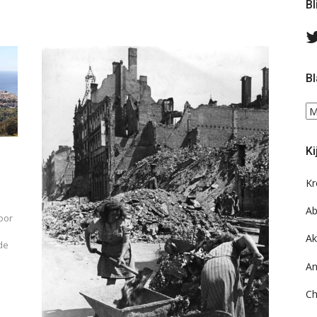
Bl
Bl
Bl
ee
do
Ki
on
ar
Kr
Ab
oor
Ak
de
An
Ch