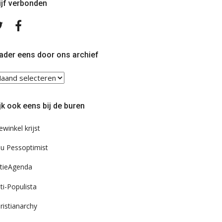
ijf verbonden
Volg
Volg
ons
ons
op
op
Twitter
Facebook
ader eens door ons archief
ader
ns
or
jk ook eens bij de buren
s
chief
ewinkel krijst
u Pessoptimist
tieAgenda
ti-Populista
ristianarchy