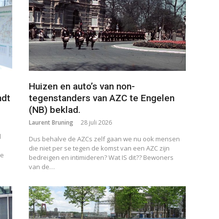
Huizen en auto’s van non-
ndt
tegenstanders van AZC te Engelen
(NB) beklad.
Laurent Bruning
28 juli 2026
d
Dus behalve de AZCs zelf gaan we nu ook mensen
die niet per se tegen de komst van een AZC zijn
le
bedreigen en intimideren? Wat IS dit?? Bewoners
van de…