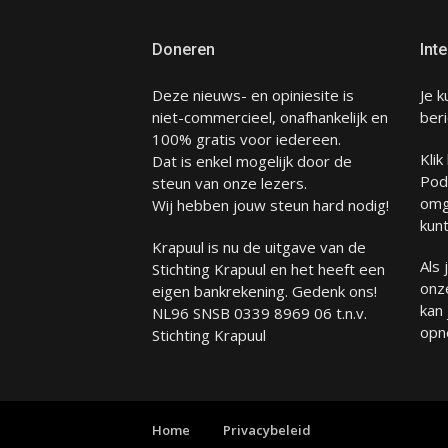
Doneren
Inte
Deze nieuws- en opiniesite is
Je k
niet-commercieel, onafhankelijk en
beri
100% gratis voor iedereen.
Klik
Dat is enkel mogelijk door de
Pod
steun van onze lezers.
omg
Wij hebben jouw steun hard nodig!
kunt
Krapuul is nu de uitgave van de
Als
Stichting Krapuul en het heeft een
onze
eigen bankrekening. Gedenk ons!
kan
NL96 SNSB 0339 8969 06 t.n.v.
opn
Stichting Krapuul
Home
Privacybeleid