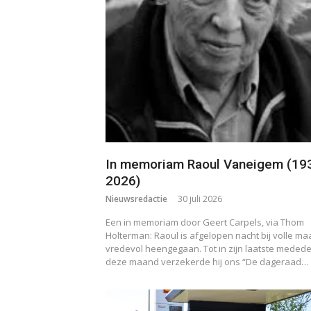
In memoriam Raoul Vaneigem (19
2026)
Nieuwsredactie
30 juli 2026
Een in memoriam door Geert Carpels, via Thom
Holterman: Raoul is afgelopen nacht bij volle ma
vredevol heengegaan. Tot in zijn laatste medede
deze maand verzekerde hij ons “De dageraad…