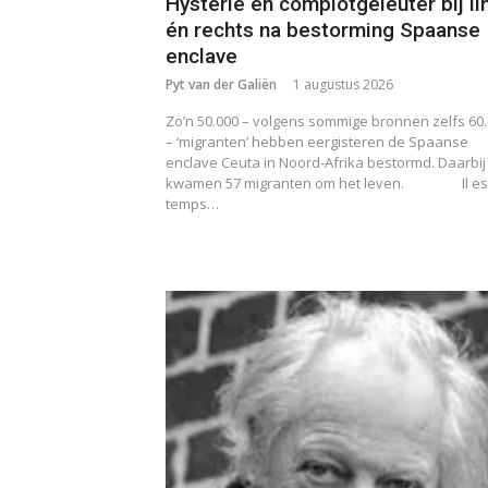
Hysterie en complotgeleuter bij li
én rechts na bestorming Spaanse
enclave
Pyt van der Galiën
1 augustus 2026
Zo’n 50.000 – volgens sommige bronnen zelfs 60
– ‘migranten’ hebben eergisteren de Spaanse
enclave Ceuta in Noord-Afrika bestormd. Daarbij
kwamen 57 migranten om het leven.
Il es
temps…