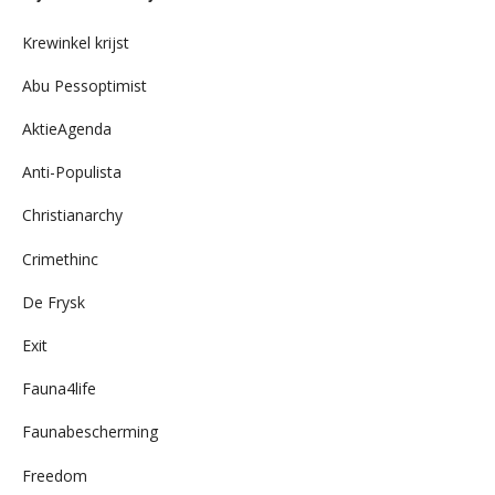
archief
Krewinkel krijst
Abu Pessoptimist
AktieAgenda
Anti-Populista
Christianarchy
Crimethinc
De Frysk
Exit
Fauna4life
Faunabescherming
Freedom