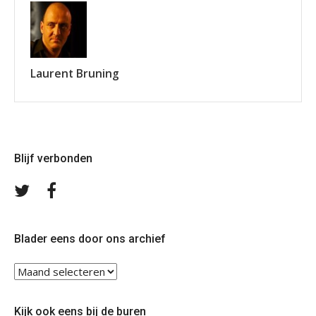
Laurent Bruning
Blijf verbonden
Volg
Volg
ons
ons
op
op
Twitter
Facebook
Blader eens door ons archief
Blader
eens
door
Kijk ook eens bij de buren
ons