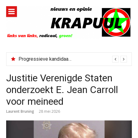
Naar
de
inhoud
springen
Progressieve kandidaat El-Sayed senaatskandidaat Michigan
Justitie Verenigde Staten
onderzoekt E. Jean Carroll
voor meineed
Laurent Bruning
28 mei 2026