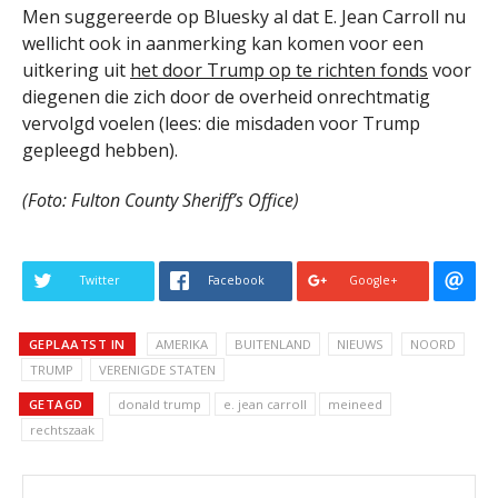
Men suggereerde op Bluesky al dat E. Jean Carroll nu
wellicht ook in aanmerking kan komen voor een
uitkering uit
het door Trump op te richten fonds
voor
diegenen die zich door de overheid onrechtmatig
vervolgd voelen (lees: die misdaden voor Trump
gepleegd hebben).
(Foto: Fulton County Sheriff’s Office)
Twitter
Facebook
Google+
GEPLAATST IN
AMERIKA
BUITENLAND
NIEUWS
NOORD
TRUMP
VERENIGDE STATEN
GETAGD
donald trump
e. jean carroll
meineed
rechtszaak