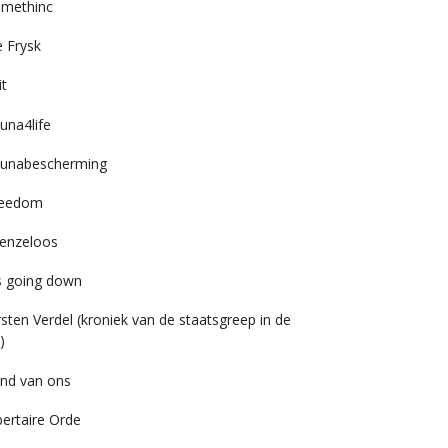
imethinc
 Frysk
it
una4life
unabescherming
reedom
enzeloos
’s going down
rsten Verdel (kroniek van de staatsgreep in de
)
nd van ons
bertaire Orde