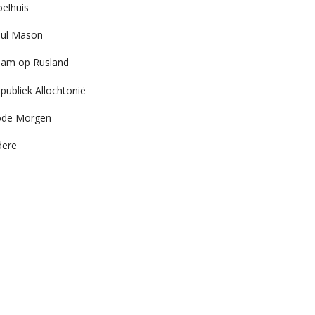
elhuis
ul Mason
am op Rusland
publiek Allochtonië
ode Morgen
dere