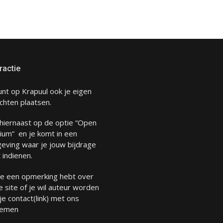
ractie
unt op Krapuul ook je eigen
chten plaatsen.
 hiernaast op de optie “Open
ium” en je komt in een
eving waar je jouw bijdrage
 indienen.
 je een opmerking hebt over
 site of je wil auteur worden
 je
contact
(link) met ons
emen