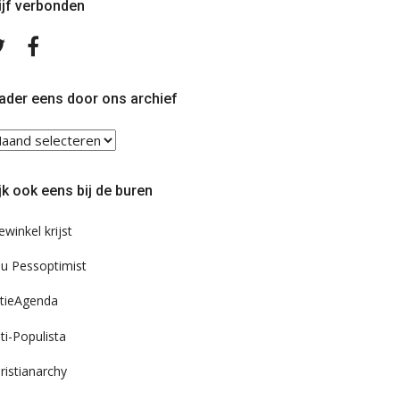
ijf verbonden
Volg
Volg
ons
ons
op
op
Twitter
Facebook
ader eens door ons archief
ader
ns
or
jk ook eens bij de buren
s
chief
ewinkel krijst
u Pessoptimist
tieAgenda
ti-Populista
ristianarchy