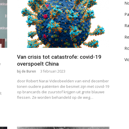
No
Pa
Ra
Re
R
Van crisis tot catastrofe: covid-19
Vi
e
overspoelt China
bij de Buren
3 februari 2023
door Robert Narai Videobeelden van eind december
tonen oudere patiënten die besmet zijn met covid-19
op brancards die zuurstof krijgen uit grote blauwe
t
flessen. Ze worden behandeld op de weg…