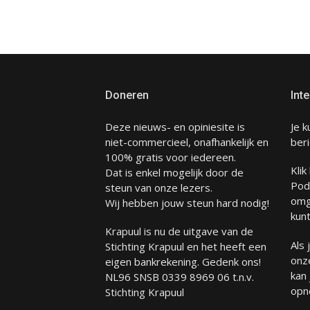
paginering
Doneren
Inte
Deze nieuws- en opiniesite is
Je k
niet-commercieel, onafhankelijk en
beri
100% gratis voor iedereen.
Klik
Dat is enkel mogelijk door de
Pod
steun van onze lezers.
omg
Wij hebben jouw steun hard nodig!
kunt
Krapuul is nu de uitgave van de
Als
Stichting Krapuul en het heeft een
onze
eigen bankrekening. Gedenk ons!
kan
NL96 SNSB 0339 8969 06 t.n.v.
opn
Stichting Krapuul