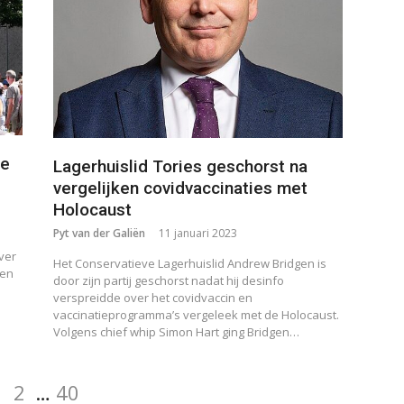
se
Lagerhuislid Tories geschorst na
vergelijken covidvaccinaties met
Holocaust
Pyt van der Galiën
11 januari 2023
ver
Het Conservatieve Lagerhuislid Andrew Bridgen is
den
door zijn partij geschorst nadat hij desinfo
verspreidde over het covidvaccin en
vaccinatieprogramma’s vergeleek met de Holocaust.
Volgens chief whip Simon Hart ging Bridgen…
Pagina
Pagina
Pagina
1
2
…
40