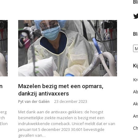
Bl
Bl
Bl
ee
do
Ki
on
ar
Kr
n
Mazelen bezig met een opmars,
Ab
dankzij antivaxxers
Pyt van der Galiën
23 december 2023
Ak
 erg
Met dank aan de antivaxx-gekkies: de hoogst
An
rch
besmettelijke ziekte mazelen is bezig met een
 Elon
indrukwekkende comeback. Unicef meldt dat er van
Ch
januari tot 5 december 2023 30.601 bevestigde
gevallen van…