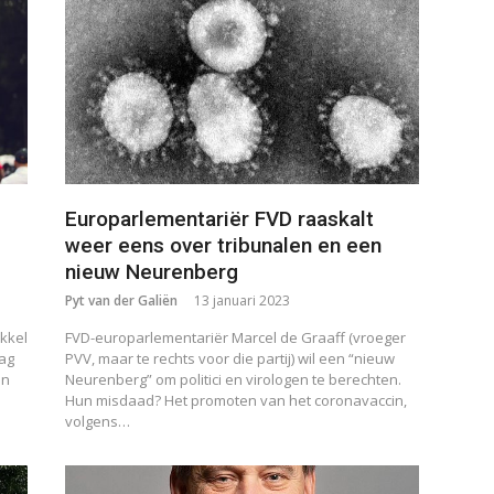
Europarlementariër FVD raaskalt
weer eens over tribunalen en een
nieuw Neurenberg
Pyt van der Galiën
13 januari 2023
kkel
FVD-europarlementariër Marcel de Graaff (vroeger
aag
PVV, maar te rechts voor die partij) wil een “nieuw
in
Neurenberg” om politici en virologen te berechten.
Hun misdaad? Het promoten van het coronavaccin,
volgens…