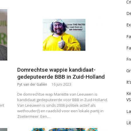
Cr
De
Ex
Fa
Fa
F
Domrechtse wappie kandidaat-
Gr
gedeputeerde BBB in Zuid-Holland
It
Pyt van der Galiën
16 juni 2023
Ki
De domrechtse wap Mariëtte van Leeuwen is
VS
kandidaat-gedeputeerde voor BBB in Zuid-Holland.
ert
Van Leeuwen is sinds 2006 politiek actief als
wethouder(!) en raadslid voor een lokale partij in
La
Zoetermeer. Een…
Li