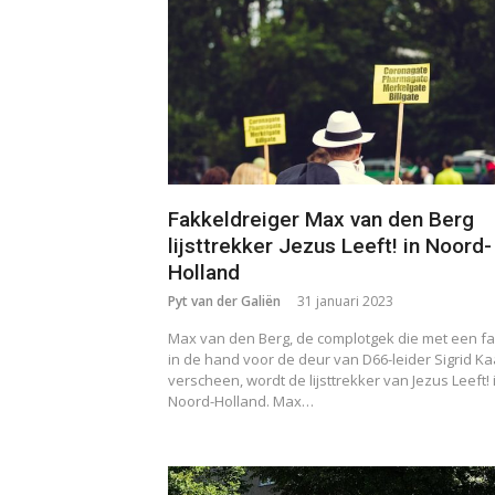
Fakkeldreiger Max van den Berg
lijsttrekker Jezus Leeft! in Noord-
Holland
Pyt van der Galiën
31 januari 2023
Max van den Berg, de complotgek die met een fa
in de hand voor de deur van D66-leider Sigrid K
verscheen, wordt de lijsttrekker van Jezus Leeft! 
Noord-Holland. Max…