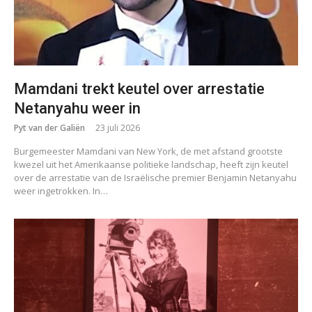
Mamdani trekt keutel over arrestatie
Netanyahu weer in
Pyt van der Galiën
23 juli 2026
Burgemeester Mamdani van New York, de met afstand grootste
kwezel uit het Amerikaanse politieke landschap, heeft zijn keutel
over de arrestatie van de Israëlische premier Benjamin Netanyahu
weer ingetrokken. In…