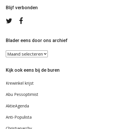
Blijf verbonden
Volg
Volg
ons
ons
op
op
Twitter
Facebook
Blader eens door ons archief
Blader
eens
door
Kijk ook eens bij de buren
ons
archief
Krewinkel krijst
Abu Pessoptimist
AktieAgenda
Anti-Populista
Christianarchy