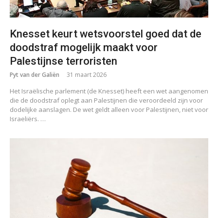
Knesset keurt wetsvoorstel goed dat de
doodstraf mogelijk maakt voor
Palestijnse terroristen
Pyt van der Galiën
31 maart 2026
Het Israëlische parlement (de Knesset) heeft een wet aangenomen
die de doodstraf oplegt aan Palestijnen die veroordeeld zijn voor
dodelijke aanslagen. De wet geldt alleen voor Palestijnen, niet voor
Israeliërs. …