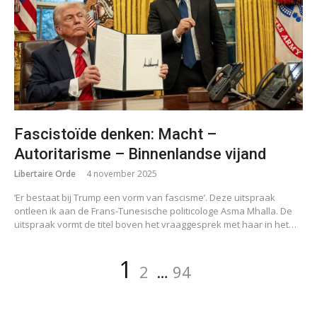
Fascistoïde denken: Macht –
Autoritarisme – Binnenlandse vijand
Libertaire Orde
4 november 2025
‘Er bestaat bij Trump een vorm van fascisme’. Deze uitspraak
ontleen ik aan de Frans-Tunesische politicologe Asma Mhalla. De
uitspraak vormt de titel boven het vraaggesprek met haar in het…
Berichten
Pagina
Pagina
Pagina
1
2
…
94
paginering