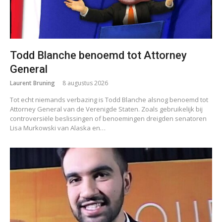
Todd Blanche benoemd tot Attorney
General
Laurent Bruning
8 augustus 2026
Tot echt niemands verbazing is Todd Blanche alsnog benoemd tot
Attorney General van de Verenigde Staten. Zoals gebruikelijk bij
controversiële beslissingen of benoemingen dreigden senatoren
Lisa Murkowski van Alaska en…