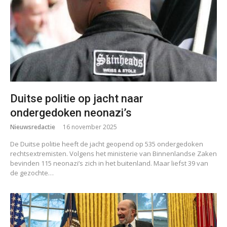
Duitse politie op jacht naar
ondergedoken neonazi’s
Nieuwsredactie
16 november 2025
De Duitse politie heeft de jacht geopend op 535 ondergedoken
rechtsextremisten. Volgens het ministerie van Binnenlandse Zaken
bevinden 115 neonazi’s zich in het buitenland. Maar liefst 39 van
de gezochte…