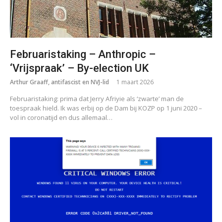
Februaristaking – Anthropic –
‘Vrijspraak’ – By-election UK
Arthur Graaff, antifascist en NVJ-lid
1 maart 2026
Februaristaking: prima dat Jerry Afriyie als ‘zwarte’ man de
toespraak hield. Ik was erbij op de Dam bij KOZP op 1 juni 2020 –
vol in coronatijd en dus allemaal…