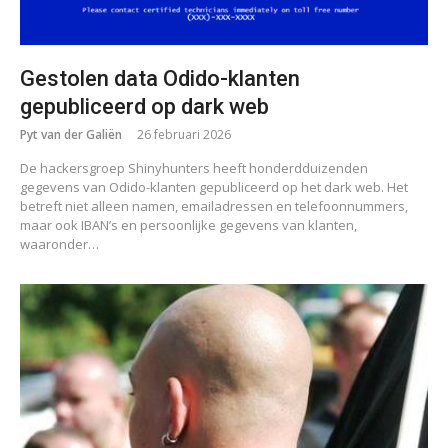
Gestolen data Odido-klanten
gepubliceerd op dark web
Pyt van der Galiën
26 februari 2026
De hackersgroep Shinyhunters heeft honderdduizenden
gegevens van Odido-klanten gepubliceerd op het dark web. Het
betreft niet alleen namen, emailadressen en telefoonnummers,
maar ook IBAN’s en persoonlijke gegevens van klanten,
waaronder…