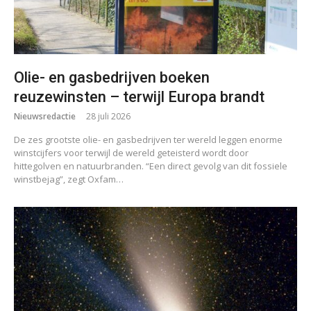
Olie- en gasbedrijven boeken
reuzewinsten – terwijl Europa brandt
Nieuwsredactie
28 juli 2026
De zes grootste olie- en gasbedrijven ter wereld leggen enorme
winstcijfers voor terwijl de wereld geteisterd wordt door
hittegolven en natuurbranden. “Een direct gevolg van dit fossiele
winstbejag”, zegt Oxfam…