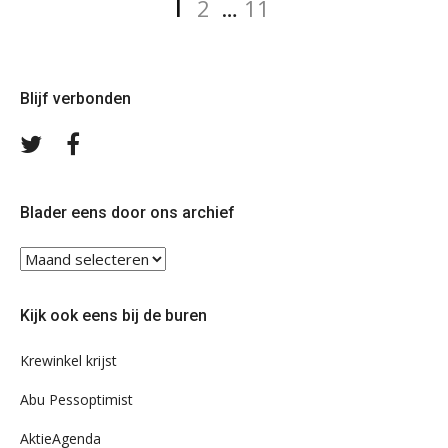
Pagina
1
2
…
11
paginering
Blijf verbonden
Volg
Volg
ons
ons
op
op
Twitter
Facebook
Blader eens door ons archief
Blader
eens
door
Kijk ook eens bij de buren
ons
archief
Krewinkel krijst
Abu Pessoptimist
AktieAgenda