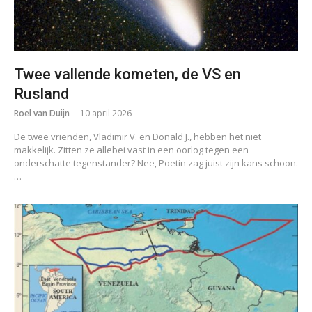
Twee vallende kometen, de VS en
Rusland
Roel van Duijn
10 april 2026
De twee vrienden, Vladimir V. en Donald J., hebben het niet
makkelijk. Zitten ze allebei vast in een oorlog tegen een
onderschatte tegenstander? Nee, Poetin zag juist zijn kans schoon.
…