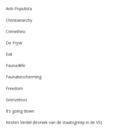
Anti-Populista
Christianarchy
Crimethinc
De Frysk
Exit
Fauna4life
Faunabescherming
Freedom
Grenzeloos
It’s going down
Kirsten Verdel (kroniek van de staatsgreep in de VS)