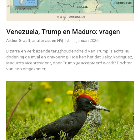
Venezuela, Trump en Maduro: vragen
Arthur Graaff, antifascist en NVJ-lid
4 januari 2026
Bizarre en verbazende terughoudendheid van Trump: slechts 40
doden bij de inval en ontvoering? Hoe kan het dat Delcy Rodriguez,
Maduro’s vicepresident, door Trump geaccepteerd wordt? Dochter
van een omgekomen…