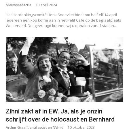
Nieuwsredactie
13 april 2024
Het Herdenkingscomité Henk Sneevliet biedt om half elf 14 april
iedereen een kop koffie aan in het Petit Café op de begraafplaats
Westerveld. Desgevraagd kunnen wij u ophalen vanaf station…
Zihni zakt af in EW. Ja, als je onzin
schrijft over de holocaust en Bernhard
Arthur Graaff, antifascist en NVJ-lid
10 oktober 2023