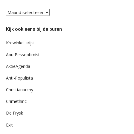
Blader
eens
door
Kijk ook eens bij de buren
ons
archief
Krewinkel krijst
Abu Pessoptimist
AktieAgenda
Anti-Populista
Christianarchy
Crimethinc
De Frysk
Exit