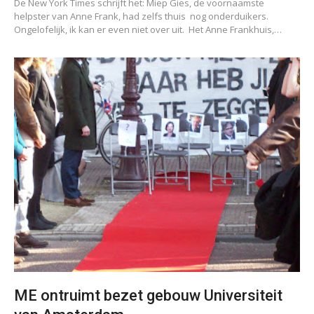
De New York Times schrijft het: Miep Gies, de voornaamste
helpster van Anne Frank, had zelfs thuis nog onderduikers.
Ongelofelijk, ik kan er even niet over uit. Het Anne Frankhuis,…
ME ontruimt bezet gebouw Universiteit