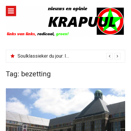
Naar
de
inhoud
springen
Gedachtenis van Peter Faber
Soulklassieker du jour: I Wish It Would Rain
Tag:
bezetting