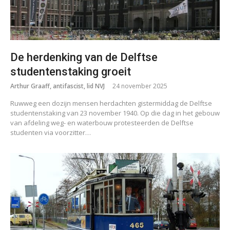
De herdenking van de Delftse
studentenstaking groeit
Arthur Graaff, antifascist, lid NVJ
24 november 2025
Ruwweg een dozijn mensen herdachten gistermiddag de Delftse
studentenstaking van 23 november 1940. Op die dag in het gebouw
van afdeling weg- en waterbouw protesteerden de Delftse
studenten via voorzitter…