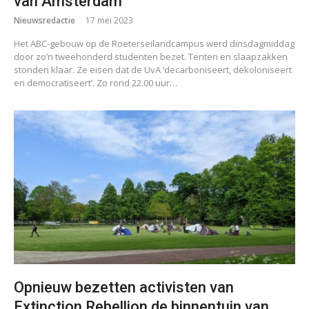
van Amsterdam
Nieuwsredactie
17 mei 2023
Het ABC-gebouw op de Roeterseilandcampus werd dinsdagmiddag
door zo’n tweehonderd studenten bezet. Tenten en slaapzakken
stonden klaar. Ze eisen dat de UvA ‘decarboniseert, dekoloniseert
en democratiseert’. Zo rond 22.00 uur…
Opnieuw bezetten activisten van
Extinction Rebellion de binnentuin van