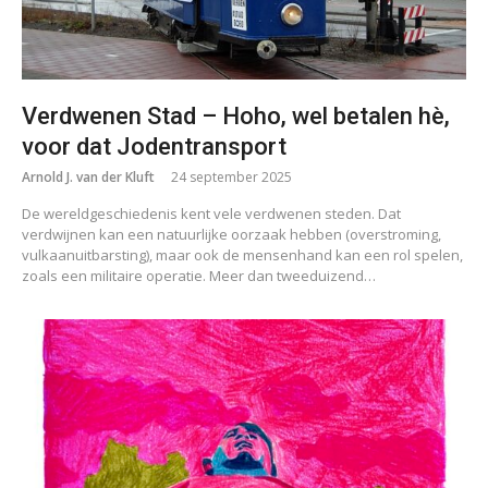
Verdwenen Stad – Hoho, wel betalen hè,
voor dat Jodentransport
Arnold J. van der Kluft
24 september 2025
De wereldgeschiedenis kent vele verdwenen steden. Dat
verdwijnen kan een natuurlijke oorzaak hebben (overstroming,
vulkaanuitbarsting), maar ook de mensenhand kan een rol spelen,
zoals een militaire operatie. Meer dan tweeduizend…