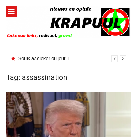
Naar
de
inhoud
springen
Soulklassieker du jour: I Wish It Would Rain
Tag:
assassination