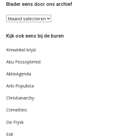
Blader eens door ons archief
Blader
eens
door
Kijk ook eens bij de buren
ons
archief
Krewinkel krijst
Abu Pessoptimist
AktieAgenda
Anti-Populista
Christianarchy
Crimethinc
De Frysk
Exit