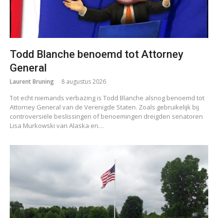
Todd Blanche benoemd tot Attorney
General
Laurent Bruning
8 augustus 2026
Tot echt niemands verbazing is Todd Blanche alsnog benoemd tot
Attorney General van de Verenigde Staten. Zoals gebruikelijk bij
controversiële beslissingen of benoemingen dreigden senatoren
Lisa Murkowski van Alaska en…