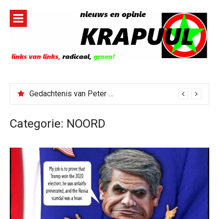
Naar
de
inhoud
springen
Gedachtenis van Peter Faber
Todd Blanche benoemd tot Attorney General
Categorie:
NOORD