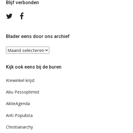
Blijf verbonden
Volg
Volg
ons
ons
op
op
Twitter
Facebook
Blader eens door ons archief
Blader
eens
door
Kijk ook eens bij de buren
ons
archief
Krewinkel krijst
Abu Pessoptimist
AktieAgenda
Anti-Populista
Christianarchy