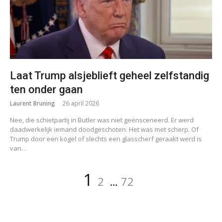
Laat Trump alsjeblieft geheel zelfstandig
ten onder gaan
Laurent Bruning
26 april 2026
Nee, die schietpartij in Butler was niet geënsceneerd. Er werd
daadwerkelijk iemand doodgeschoten. Het was met scherp. Of
Trump door een kogel of slechts een glasscherf geraakt werd is
van…
Berichten
Pagina
Pagina
Pagina
1
2
…
72
paginering