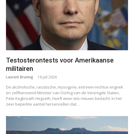
Testosterontests voor Amerikaanse
militairen
Laurent Bruning
16 juli 2026
De alcoholische, racistische, mysogyne, extreem-rechtse engnek
en zelfbenoemd Minister van Oorlog van de Verenigde Staten,
Pete Kegbreath Hegseth, heeft weer iets nieuws bedacht. In het
zeer beperkte aantal hersencellen dat…