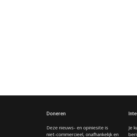
Doneren
Inte
Deze nieuws- en opiniesite is
Je k
niet-commercieel, onafhankelijk en
beri