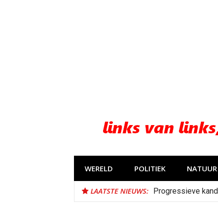
Naar
de
inhoud
springen
WERELD
POLITIEK
NATUUR 
LAATSTE NIEUWS:
Progressieve kand