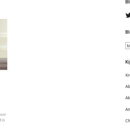
Bl
Bl
Bl
ee
do
Ki
on
ar
Kr
Ab
Ak
An
door
 is
Ch