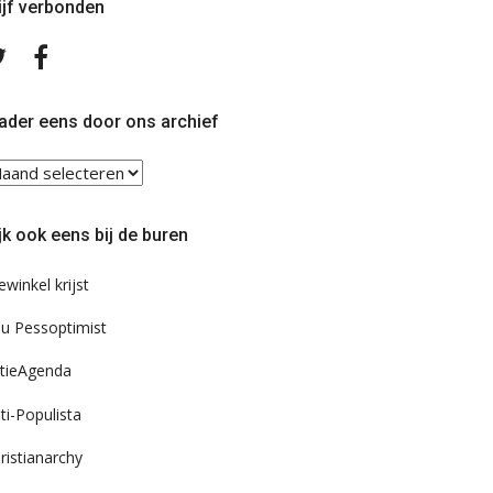
ijf verbonden
Volg
Volg
ons
ons
op
op
Twitter
Facebook
ader eens door ons archief
ader
ns
or
jk ook eens bij de buren
s
chief
ewinkel krijst
u Pessoptimist
tieAgenda
ti-Populista
ristianarchy