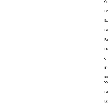
Cr
De
Ex
Fa
Fa
F
Gr
It
Ki
VS
La
Li