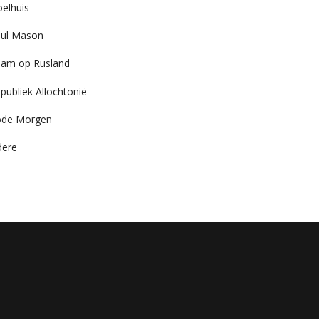
elhuis
ul Mason
am op Rusland
publiek Allochtonië
ode Morgen
dere