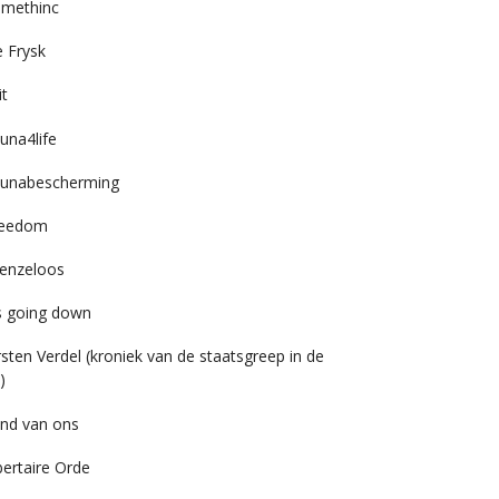
imethinc
 Frysk
it
una4life
unabescherming
reedom
enzeloos
’s going down
rsten Verdel (kroniek van de staatsgreep in de
)
nd van ons
bertaire Orde