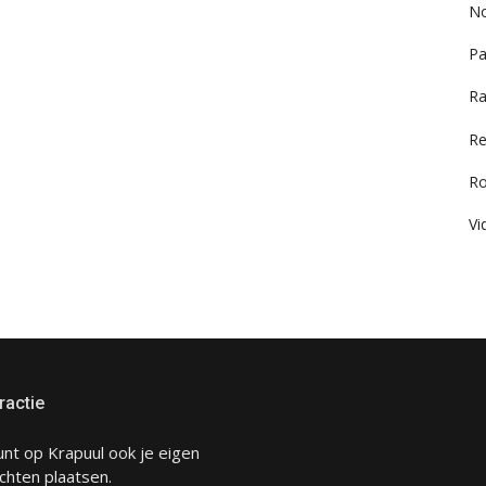
No
Pa
Ra
Re
R
Vi
ractie
unt op Krapuul ook je eigen
chten plaatsen.