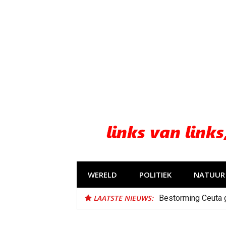
Naar
de
inhoud
springen
WERELD
POLITIEK
NATUUR 
LAATSTE NIEUWS:
Bestorming Ceuta 