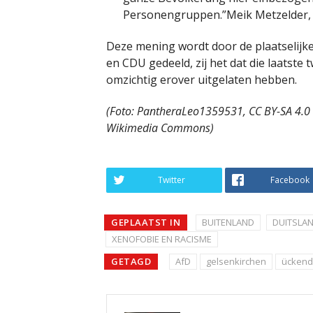
Personengruppen.”Meik Metzelder,
Deze mening wordt door de plaatselijk
en CDU gedeeld, zij het dat die laatste 
omzichtig erover uitgelaten hebben.
(Foto: PantheraLeo1359531, CC BY-SA 4.0 
Wikimedia Commons)
Twitter
Facebook
GEPLAATST IN
BUITENLAND
DUITSLA
XENOFOBIE EN RACISME
GETAGD
AfD
gelsenkirchen
ückend