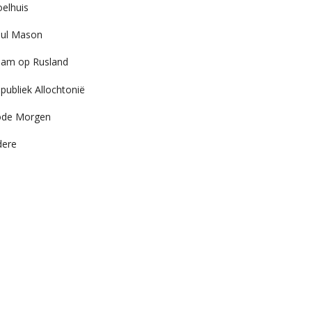
elhuis
ul Mason
am op Rusland
publiek Allochtonië
ode Morgen
dere