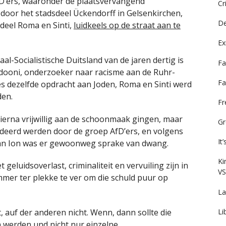
fD’ers, waaronder de plaatsvervangend
Cr
door het stadsdeel Ückendorff in Gelsenkirchen,
De
deel Roma en Sinti,
luidkeels op de straat aan te
Ex
aal-Socialistische Duitsland van de jaren dertig is
Fa
dooni, onderzoeker naar racisme aan de Ruhr-
Fa
ies dezelfde opdracht aan Joden, Roma en Sinti werd
den.
F
ierna vrijwillig aan de schoonmaak gingen, maar
Gr
deerd werden door de groep AfD’ers, en volgens
It
an Ion was er gewoonweg sprake van dwang.
Ki
eluidsoverlast, criminaliteit en vervuiling zijn in
VS
mmer ter plekke te ver om die schuld puur op
La
Li
t, auf der anderen nicht. Wenn, dann sollte die
 werden und nicht nur einzelne