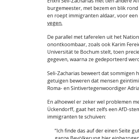
Enxhi Seli-Zacharias met tien andere A
burgemeester, met bezem en blik rond 
en roept immigranten aldaar, voor een 
vegen.
De parallel met taferelen uit het Nation
onontkoombaar, zoals ook Karim Ferei
Universität te Bochum stelt, toen prec
gegeven, waarna ze gedeporteerd wer
Seli-Zacharias beweert dat sommigen h
getuigen beweren dat mensen geïntimi
Roma- en Sintivertegenwoordiger Adri
En alhoewel er zeker wel problemen met g
Ückendorff, gaat het zelfs een AfD-ste
immigranten te schuiven:
“Ich finde das auf der einen Seite gu
ganze Bevölkerung hier einbezogen