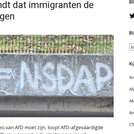
ndt dat immigranten de
Bl
egen
Bl
Bl
ee
do
Ki
on
ar
Kr
Ab
Ak
An
Ch
eo van AfD moet zijn, loopt AfD-afgevaardigde