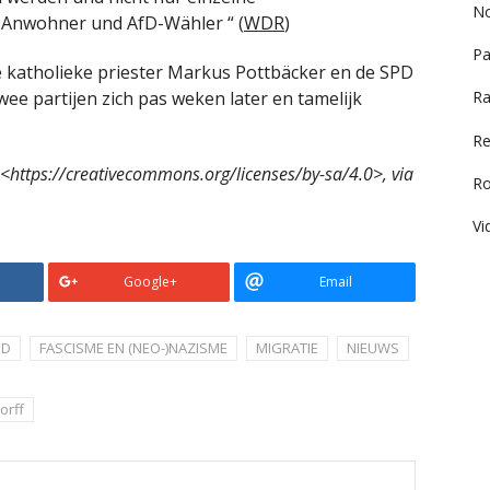
No
 Anwohner und AfD-Wähler “ (
WDR
)
Pa
e katholieke priester Markus Pottbäcker en de SPD
twee partijen zich pas weken later en tamelijk
Ra
Re
<https://creativecommons.org/licenses/by-sa/4.0>, via
R
Vi
Google+
Email
ND
FASCISME EN (NEO-)NAZISME
MIGRATIE
NIEUWS
orff