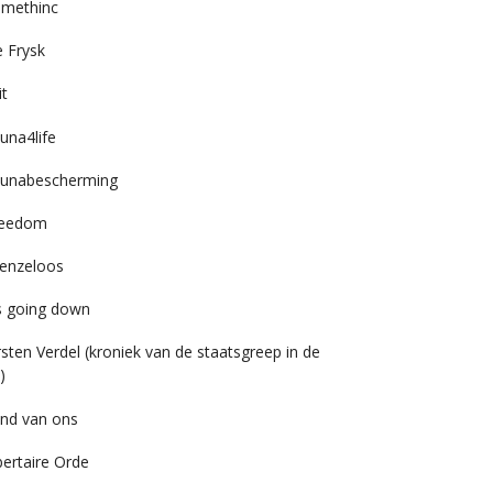
imethinc
 Frysk
it
una4life
unabescherming
reedom
enzeloos
’s going down
rsten Verdel (kroniek van de staatsgreep in de
)
nd van ons
bertaire Orde