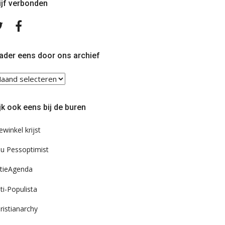
ijf verbonden
Volg
Volg
ons
ons
op
op
Twitter
Facebook
ader eens door ons archief
ader
ns
or
jk ook eens bij de buren
s
chief
ewinkel krijst
u Pessoptimist
tieAgenda
ti-Populista
ristianarchy