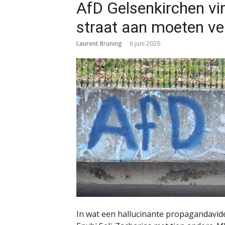
AfD Gelsenkirchen vi
straat aan moeten v
Laurent Bruning
6 juni 2026
In wat een hallucinante propagandavid