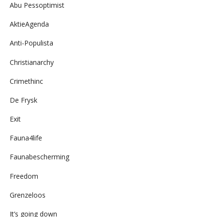
Abu Pessoptimist
AktieAgenda
Anti-Populista
Christianarchy
Crimethinc
De Frysk
Exit
Fauna4life
Faunabescherming
Freedom
Grenzeloos
It’s going down