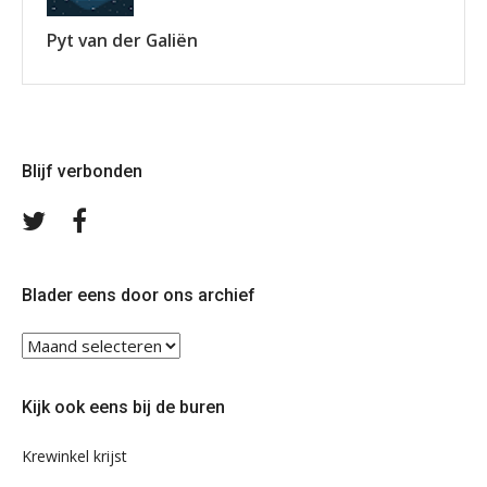
Pyt van der Galiën
Blijf verbonden
Volg
Volg
ons
ons
op
op
Twitter
Facebook
Blader eens door ons archief
Blader
eens
door
Kijk ook eens bij de buren
ons
archief
Krewinkel krijst