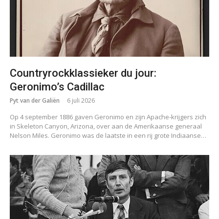
Countryrockklassieker du jour:
Geronimo’s Cadillac
Pyt van der Galiën
6 juli 2026
Op 4 september 1886 gaven Geronimo en zijn Apache-krijgers zich
in Skeleton Canyon, Arizona, over aan de Amerikaanse generaal
Nelson Miles. Geronimo was de laatste in een rij grote Indiaanse…