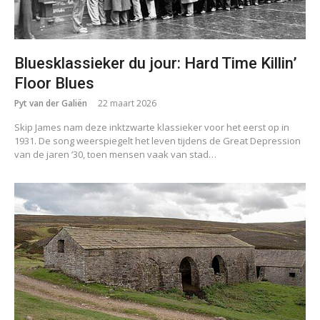
Bluesklassieker du jour: Hard Time Killin’
Floor Blues
Pyt van der Galiën
22 maart 2026
Skip James nam deze inktzwarte klassieker voor het eerst op in
1931. De song weerspiegelt het leven tijdens de Great Depression
van de jaren ’30, toen mensen vaak van stad…