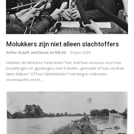
Molukkers zijn niet alleen slachtoffers
Arthur Graaff, antifascist en NVJ-lid
24 juni 2026
Hebben de Molukse ‘veteranen’ hier ooit hun excuses voor hun
bezettingen en gijzelingen, met 9 doden, gemaakt of hun verdriet
laten blijken? Of hun familieleden? Het begon volkomen
onverwachts eerst…