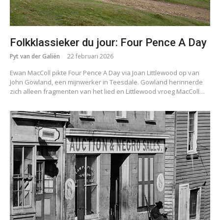
Folkklassieker du jour: Four Pence A Day
Pyt van der Galiën
22 februari 2026
Ewan MacColl pikte Four Pence A Day via Joan Littlewood op van
John Gowland, een mijnwerker in Teesdale. Gowland herinnerde
zich alleen fragmenten van het lied en Littlewood vroeg MacColl…