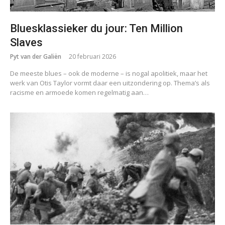
Bluesklassieker du jour: Ten Million
Slaves
Pyt van der Galiën
20 februari 2026
De meeste blues – ook de moderne – is nogal apolitiek, maar het
werk van Otis Taylor vormt daar een uitzondering op. Thema’s als
racisme en armoede komen regelmatig aan…