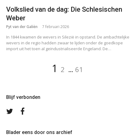
Volkslied van de dag: Die Schlesischen
Weber
Pyt van der Galiën
7 februari 2026
In 1844 kwamen de wevers in Silezië in opstand. De ambachtelijke
wevers in de regio hadden zwaar te lijden onder de goedkope
import uit het toen al geïndustrialiseerde Engeland. De…
Berichten
Pagina
Pagina
Pagina
1
2
…
61
paginering
Blijf verbonden
Volg
Volg
ons
ons
op
op
Twitter
Facebook
Blader eens door ons archief