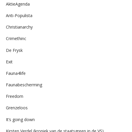
AktieAgenda
Anti-Populista
Christianarchy
Crimethinc
De Frysk
Exit
Fauna4life
Faunabescherming
Freedom
Grenzeloos
It’s going down
Kirsten Verdel (kroniek van de staatsgreep in de VS)