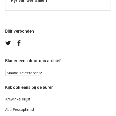
Pyt van der Galiën
Blijf verbonden
Volg
Volg
ons
ons
op
op
Twitter
Facebook
Blader eens door ons archief
Blader
eens
door
Kijk ook eens bij de buren
ons
archief
Krewinkel krijst
Abu Pessoptimist