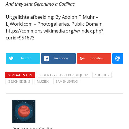
And they sent Geronimo a Cadillac
Uitgelichte afbeelding: By Adolph F. Muhr –
LJWorld.com – Photogalleries, Public Domain,
https://commons.wikimedia.org/w/index.php?
curid=951673
Twitter
Facebook
Google+
GEPLAATST IN
COUNTRYKLASSIEKER DU JOUR
CULTUUR
GESCHIEDENIS
MUZIEK
SAMENLEVING