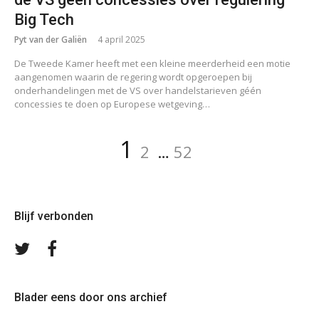
Big Tech
Pyt van der Galiën
4 april 2025
De Tweede Kamer heeft met een kleine meerderheid een motie
aangenomen waarin de regering wordt opgeroepen bij
onderhandelingen met de VS over handelstarieven géén
concessies te doen op Europese wetgeving…
Berichten
Pagina
Pagina
Pagina
1
2
…
52
paginering
Blijf verbonden
Volg
Volg
ons
ons
op
op
Twitter
Facebook
Blader eens door ons archief