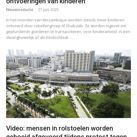
ontvoeringen van kinderen
Nieuwsredactie
27 juni 2025
In het noorden van Mozambique worden steeds meer kinderen
ontvoerd door rebellengroep Al Shabaab. Ze worden ingezet om
geplunderde goederen te transporteren, voor kinderarbeid, in een
dwanghuwelijk of als kindsoldaat.…
Video: mensen in rolstoelen worden
geboeid afgevoerd tijdens protest tegen