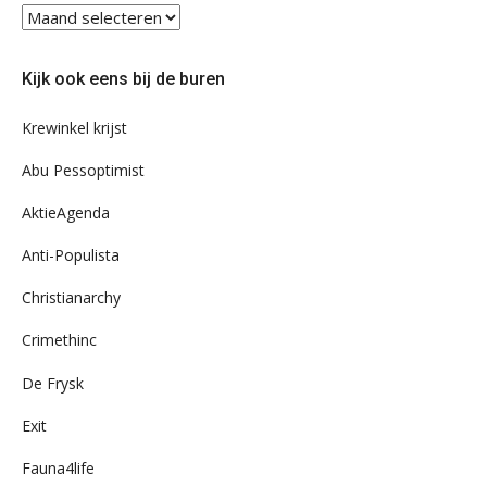
Blader
eens
door
Kijk ook eens bij de buren
ons
archief
Krewinkel krijst
Abu Pessoptimist
AktieAgenda
Anti-Populista
Christianarchy
Crimethinc
De Frysk
Exit
Fauna4life