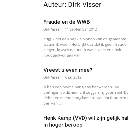
Auteur:
Dirk Visser
Fraude en de WWB
Dirk Visser
11 september 2012
Krijg ik net een boekje binnen van de gemeente
waarin ik woon: Het blijkt dus dat ik geen fraude
plegen, logisch natuurlijk want ik eet en drink
noodgedwongen van…
Vreest u even mee?
Dirk Visser
6 juli 2012
Ik ben een beetje bang aan het worden. Die
peilingen op dit moment zeggen mij geen reet. D
debatten moeten nog komen. Niet dat ik nu zo’n 
ben van…
Henk Kamp (VVD) wil zijn gelijk ha
in hoger beroep