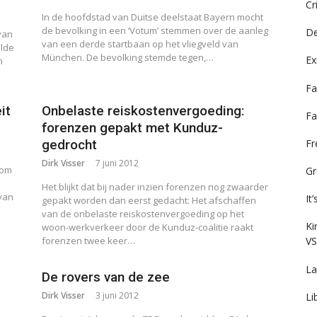
Cr
In de hoofdstad van Duitse deelstaat Bayern mocht
de bevolking in een ‘Votum’ stemmen over de aanleg
De
van
van een derde startbaan op het vliegveld van
alde
München. De bevolking stemde tegen,…
Ex
n
Fa
it
Onbelaste reiskostenvergoeding:
Fa
forenzen gepakt met Kunduz-
F
gedrocht
Dirk Visser
7 juni 2012
 om
Gr
Het blijkt dat bij nader inzien forenzen nog zwaarder
van
It
gepakt worden dan eerst gedacht: Het afschaffen
van de onbelaste reiskostenvergoeding op het
Ki
woon-werkverkeer door de Kunduz-coalitie raakt
forenzen twee keer…
VS
La
De rovers van de zee
Dirk Visser
3 juni 2012
Li