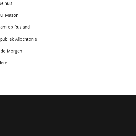
elhuis
ul Mason
am op Rusland
publiek Allochtonië
ode Morgen
dere