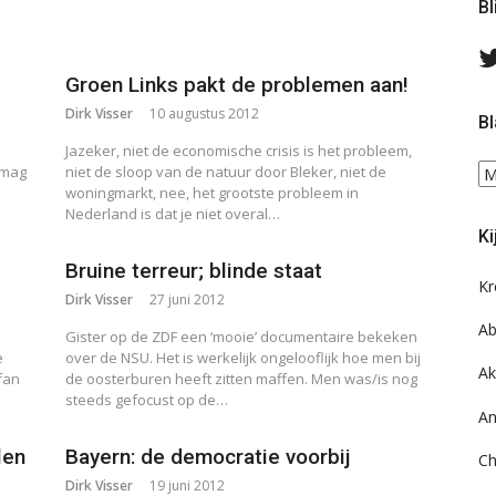
Bl
Groen Links pakt de problemen aan!
Dirk Visser
10 augustus 2012
Bl
Jazeker, niet de economische crisis is het probleem,
Bl
 mag
niet de sloop van de natuur door Bleker, niet de
woningmarkt, nee, het grootste probleem in
ee
Nederland is dat je niet overal…
do
Ki
on
ar
Bruine terreur; blinde staat
Kr
Dirk Visser
27 juni 2012
Ab
Gister op de ZDF een ‘mooie’ documentaire bekeken
e
over de NSU. Het is werkelijk ongelooflijk hoe men bij
Ak
fan
de oosterburen heeft zitten maffen. Men was/is nog
steeds gefocust op de…
An
len
Bayern: de democratie voorbij
Ch
Dirk Visser
19 juni 2012