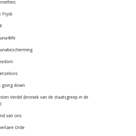
imethinc
 Frysk
it
una4life
unabescherming
reedom
enzeloos
’s going down
rsten Verdel (kroniek van de staatsgreep in de
)
nd van ons
bertaire Orde