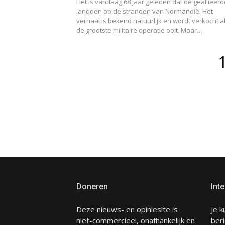
Het is vandaag 68 jaar geleden dat de geallieer
landden op de stranden van Normandië. Het
verhaal is bekend natuurlijk en wordt verkocht a
de grootste militaire operatie ooit. Maar…
Berichten
paginering
Doneren
Inte
Deze nieuws- en opiniesite is
Je k
niet-commercieel, onafhankelijk en
beri