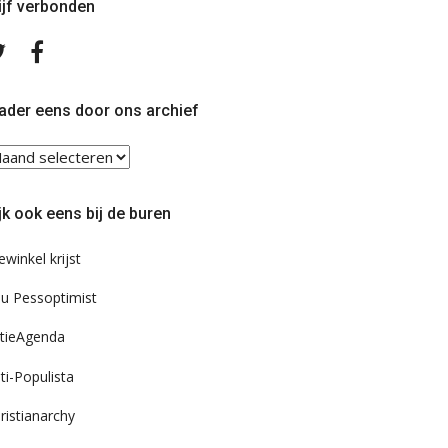
ijf verbonden
Volg
Volg
ons
ons
op
op
Twitter
Facebook
ader eens door ons archief
ader
ns
or
jk ook eens bij de buren
s
chief
ewinkel krijst
u Pessoptimist
tieAgenda
ti-Populista
ristianarchy