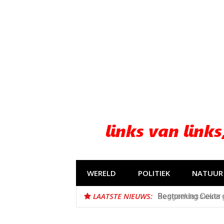
Naar
de
inhoud
springen
WERELD
POLITIEK
NATUUR 
LAATSTE NIEUWS:
Reggaeklassieker d