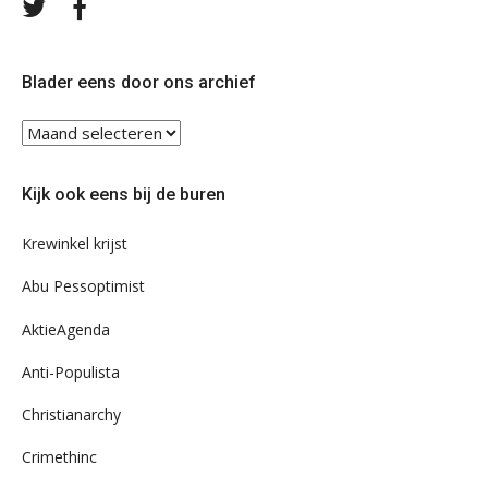
Volg
Volg
ons
ons
op
op
Twitter
Facebook
Blader eens door ons archief
Blader
eens
door
Kijk ook eens bij de buren
ons
archief
Krewinkel krijst
Abu Pessoptimist
AktieAgenda
Anti-Populista
Christianarchy
Crimethinc