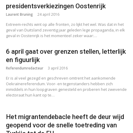
presidentsverkiezingen Oostenrijk
Laurent Bruning
24 april 2016
Extreem-rechts wint op alle fronten, zo lijkt het wel. Was dat in het
geval van Duitsland zeventig jaar geleden lege propaganda, in elk
geval in Oostenrijk is het momenteel zeker waar:…
6 april gaat over grenzen stellen, letterlijk
en figuurlijk
Referendumredacteur
3 april 2016
Er is al veel gezegd en geschreven omtrent het aankomende
Oekraïnereferendum. Voor- en tegenstanders hebben zich
inmiddels in hun loopgraven genesteld en proberen het zwevende
electoraat hun kant op te…
Het migrantendebacle heeft de deur wijd
geopend voor de snelle toetreding van