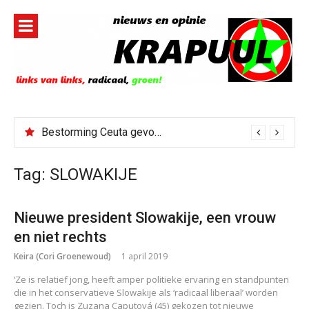
Naar
de
inhoud
springen
Bestorming Ceuta gevolg van op sociale media verspreide hoax?
Tag:
SLOWAKIJE
Nieuwe president Slowakije, een vrouw
en niet rechts
Keira (Cori Groenewoud)
1 april 2019
‘Ze is relatief jong, heeft amper politieke ervaring en standpunten
die in het conservatieve Slowakije als ‘radicaal liberaal’ worden
gezien. Toch is Zuzana Caputová (45) gekozen tot nieuwe