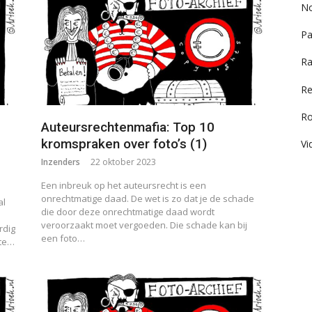
No
Pa
Ra
Re
R
Auteursrechtenmafia: Top 10
kromspraken over foto’s (1)
Vi
Inzenders
22 oktober 2023
Een inbreuk op het auteursrecht is een
onrechtmatige daad. De wet is zo dat je de schade
al
die door deze onrechtmatige daad wordt
veroorzaakt moet vergoeden. Die schade kan bij
rdig
een foto…
ote…