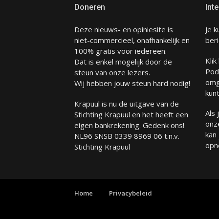
Doneren
Inte
Deze nieuws- en opiniesite is
Je k
niet-commercieel, onafhankelijk en
beri
100% gratis voor iedereen.
Klik
Dat is enkel mogelijk door de
Pod
steun van onze lezers.
omg
Wij hebben jouw steun hard nodig!
kunt
Krapuul is nu de uitgave van de
Als
Stichting Krapuul en het heeft een
onze
eigen bankrekening. Gedenk ons!
kan
NL96 SNSB 0339 8969 06 t.n.v.
opn
Stichting Krapuul
Home
Privacybeleid