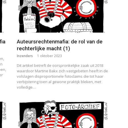
fia
Auteursrechtenmafia: de rol van de
rechterlijke macht (1)
Inzenders
1 oktober 2023
en,
en
Dit artikel betreft de oorspronkelijke zaak uit 2018
ben,
waardoor Martine Bakx zich vastgebeten heeft in de
er
volslagen disproportionele fotoclaims die tot haar
verbijstering toen al gewone praktijk bleken, met
volledige…