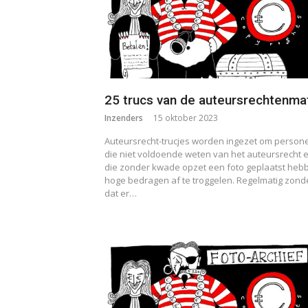
25 trucs van de auteursrechtenma
Inzenders
15 oktober 2023
Auteursrecht-trucjes worden ingezet om person
die niet voldoende weten van het auteursrecht 
die zonder kwade opzet een foto geplaatst heb
hoge bedragen af te troggelen. Regelmatig zond
dat er…