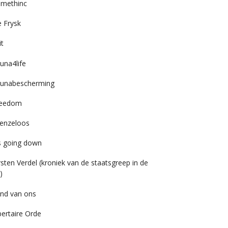
imethinc
 Frysk
it
una4life
unabescherming
reedom
enzeloos
’s going down
rsten Verdel (kroniek van de staatsgreep in de
)
nd van ons
bertaire Orde