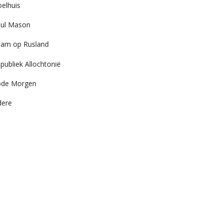
elhuis
ul Mason
am op Rusland
publiek Allochtonië
ode Morgen
dere