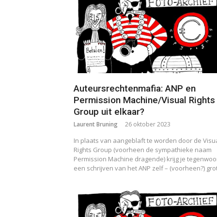
Auteursrechtenmafia: ANP en
Permission Machine/Visual Rights
Group uit elkaar?
Laurent Bruning
26 oktober 2023
In plaats van aangeblaft te worden door de Visu
Rights Group (voorheen de sympathieke naam
Permission Machine dragende) krijg je tegenwoo
een schrijven van het ANP zelf – (voorheen?) gr