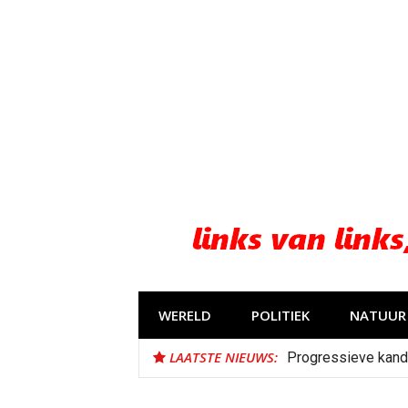
Naar
de
inhoud
springen
WERELD
POLITIEK
NATUUR 
LAATSTE NIEUWS:
Progressieve kand