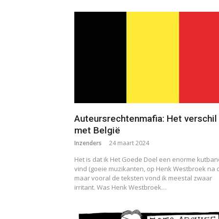
Auteursrechtenmafia: Het verschil
met België
Inzenders
24 maart 2024
Het is dat ik Het Goede Doel een enorme kutban
vind (goeie muzikanten, op Henk Westbroek na 
maar vooral de teksten vond ik meestal zwaar
irritant. Was Henk Westbroek…