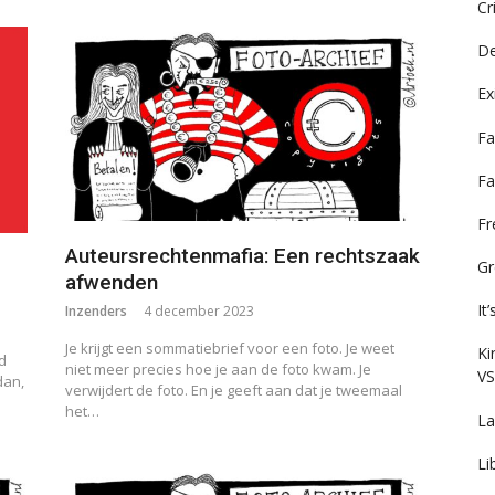
Cr
De
Ex
Fa
Fa
F
Auteursrechtenmafia: Een rechtszaak
Gr
afwenden
It
Inzenders
4 december 2023
Je krijgt een sommatiebrief voor een foto. Je weet
Ki
d
niet meer precies hoe je aan de foto kwam. Je
VS
dan,
verwijdert de foto. En je geeft aan dat je tweemaal
het…
La
Li