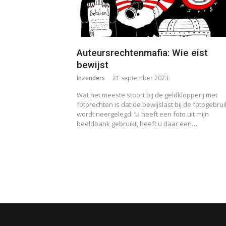
Auteursrechtenmafia: Wie eist
bewijst
Inzenders
21 september 2023
Wat het meeste stoort bij de geldklopperij met
fotorechten is dat de bewijslast bij de fotogebru
wordt neergelegd: ‘U heeft een foto uit mijn
beeldbank gebruikt, heeft u daar een…
Berichten
paginering