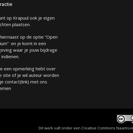
ractie
unt op Krapuul ook je eigen
chten plaatsen.
 hiernaast op de optie “Open
ium” en je komt in een
eving waar je jouw bijdrage
 indienen.
 je een opmerking hebt over
 site of je wil auteur worden
 je
contact
(link) met ons
emen
Dit werk valt onder een
Creative Commons Naamsverme