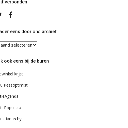
ijf verbonden
Volg
Volg
ons
ons
op
op
Twitter
Facebook
ader eens door ons archief
ader
ns
or
jk ook eens bij de buren
s
chief
ewinkel krijst
u Pessoptimist
tieAgenda
ti-Populista
ristianarchy