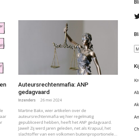
Bl
Bl
Bl
ee
do
Ki
on
ar
Kr
gen
Auteursrechtenmafia: ANP
gedagvaard
Ab
Inzenders
26 mei 2024
Ak
de
Martine Bakx, wier artikelen over de
haar
auteursrechtenmafia wij hier regelmatig
An
ar
gepubliceerd hebben, heeft het ANP gedagvaard.
Jawel! Zij werd jaren geleden, net als Krapuul, het
Ch
slachtoffer van een volkomen buitenproportionele…