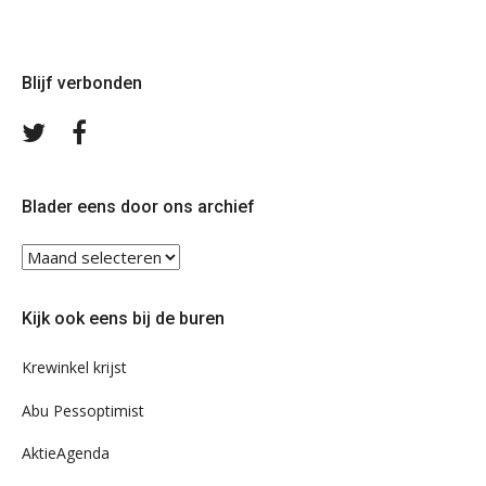
Blijf verbonden
Volg
Volg
ons
ons
op
op
Twitter
Facebook
Blader eens door ons archief
Blader
eens
door
Kijk ook eens bij de buren
ons
archief
Krewinkel krijst
Abu Pessoptimist
AktieAgenda