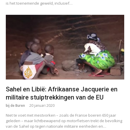
is het toenemende geweld, inclusief…
Sahel en Libië: Afrikaanse Jacquerie en
militaire stuiptrekkingen van de EU
bij de Buren
20 januari 2020
Niet te voet met mestvorken – zoals de Franse boeren 650 jaar
geleden – maar lichtbewapend op motorfietsen trekt de bevolking
van de Sahel op tegen nationale militaire eenheden en…