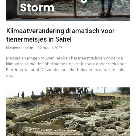
Klimaatverandering dramatisch voor
tienermeisjes in Sahel
Nieuwsredactie
12 maart 2025
Meisjes en jonge vrouwen hebben het meest te lijden onder de
klimaatcrisis die de Sahel momenteel treft, toont onderzoek door
Plan International. De voedselonzekerheid neemt er toe, net als
de…