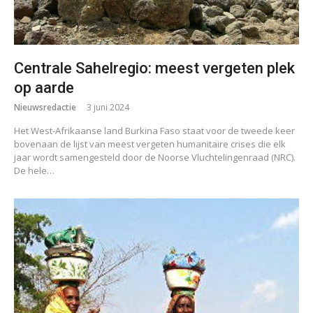
Centrale Sahelregio: meest vergeten plek
op aarde
Nieuwsredactie
3 juni 2024
Het West-Afrikaanse land Burkina Faso staat voor de tweede keer
bovenaan de lijst van meest vergeten humanitaire crises die elk
jaar wordt samengesteld door de Noorse Vluchtelingenraad (NRC).
De hele…