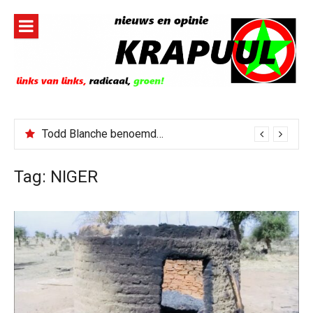
Naar
de
inhoud
springen
Todd Blanche benoemd tot Attorney General
Tag:
NIGER