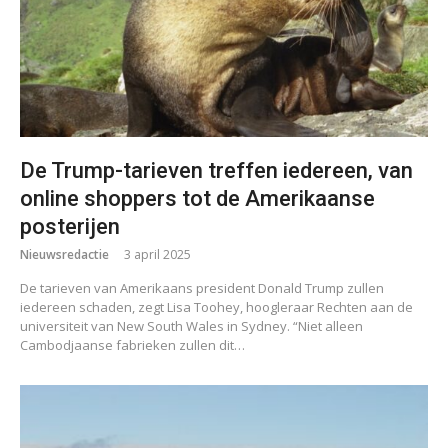
De Trump-tarieven treffen iedereen, van
online shoppers tot de Amerikaanse
posterijen
Nieuwsredactie
3 april 2025
De tarieven van Amerikaans president Donald Trump zullen
iedereen schaden, zegt Lisa Toohey, hoogleraar Rechten aan de
universiteit van New South Wales in Sydney. “Niet alleen
Cambodjaanse fabrieken zullen dit…