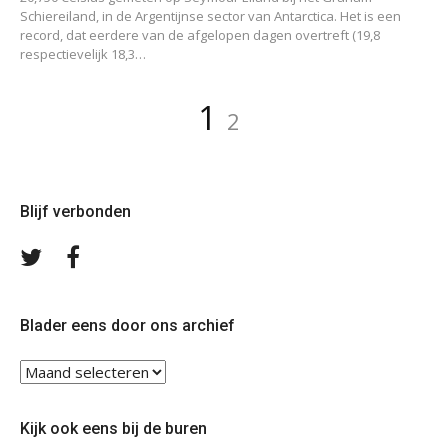
Schiereiland, in de Argentijnse sector van Antarctica. Het is een
record, dat eerdere van de afgelopen dagen overtreft (19,8
respectievelijk 18,3…
Berichten
Pagina
Pagina
1
2
paginering
Blijf verbonden
Volg
Volg
ons
ons
op
op
Twitter
Facebook
Blader eens door ons archief
Blader
eens
door
Kijk ook eens bij de buren
ons