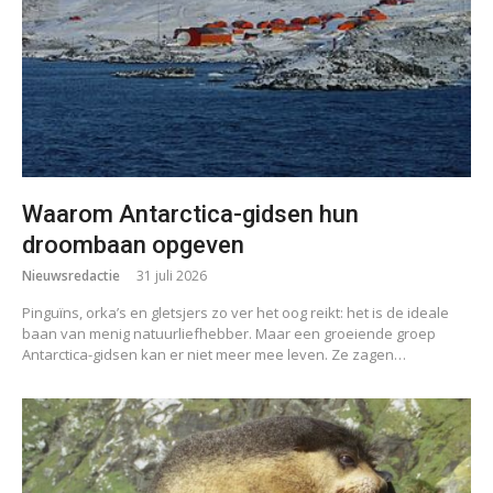
Waarom Antarctica-gidsen hun
droombaan opgeven
Nieuwsredactie
31 juli 2026
Pinguïns, orka’s en gletsjers zo ver het oog reikt: het is de ideale
baan van menig natuurliefhebber. Maar een groeiende groep
Antarctica-gidsen kan er niet meer mee leven. Ze zagen…