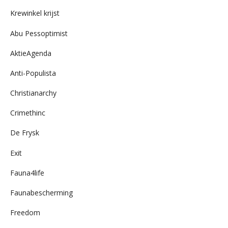
archief
Krewinkel krijst
Abu Pessoptimist
AktieAgenda
Anti-Populista
Christianarchy
Crimethinc
De Frysk
Exit
Fauna4life
Faunabescherming
Freedom