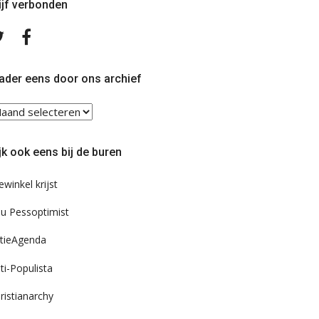
ijf verbonden
Volg
Volg
ons
ons
op
op
Twitter
Facebook
ader eens door ons archief
ader
ns
or
jk ook eens bij de buren
s
chief
ewinkel krijst
u Pessoptimist
tieAgenda
ti-Populista
ristianarchy