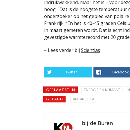
indrukwekkend, maar het is – voor deze 
hoog. “Dat is de hoogste temperatuur di
onderzoeker op het gebied van polaire 
Frankrijk. “En het is 40-45 graden Cels
in maart gemeten wordt. Dat is echt in
gevestigde warmterecord met 20 graden
– Lees verder bij
Scientias
Twitter
Facebook
GEPLAATST IN
ENERGIE EN KLIMAAT
N
GETAGD
ANTARCTICA
bij de Buren