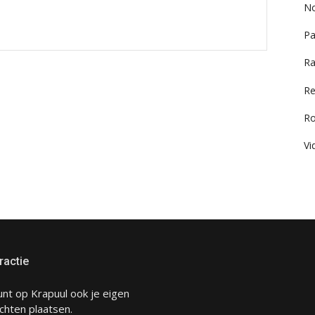
No
Pa
Ra
Re
R
Vi
ractie
unt op Krapuul ook je eigen
chten plaatsen.