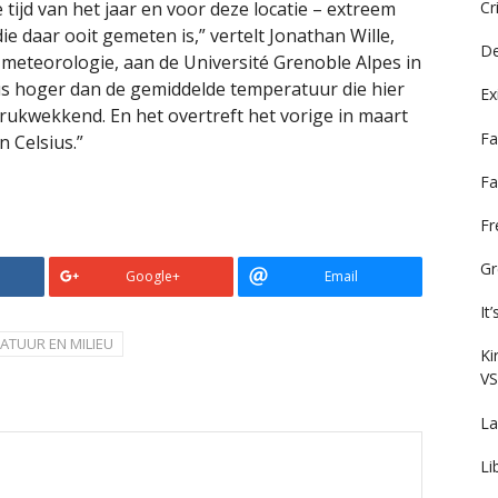
Cr
tijd van het jaar en voor deze locatie – extreem
e daar ooit gemeten is,” vertelt Jonathan Wille,
De
meteorologie, aan de Université Grenoble Alpes in
ius hoger dan de gemiddelde temperatuur die hier
Ex
drukwekkend. En het overtreft het vorige in maart
Fa
 Celsius.”
Fa
F
Gr
Google+
Email
It
ATUUR EN MILIEU
Ki
VS
La
Li