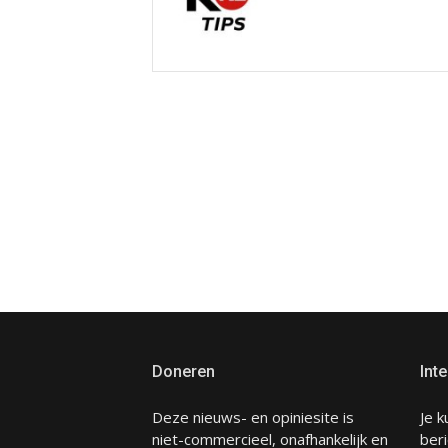
Doneren
Inte
Deze nieuws- en opiniesite is
Je k
niet-commercieel, onafhankelijk en
beri