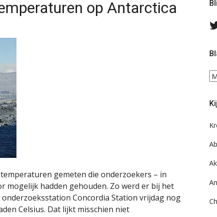
emperaturen op Antarctica
Bl
Bl
Bl
ee
do
Ki
on
ar
Kr
Ab
Ak
ek temperaturen gemeten die onderzoekers – in
An
voor mogelijk hadden gehouden. Zo werd er bij het
 onderzoeksstation Concordia Station vrijdag nog
Ch
en Celsius. Dat lijkt misschien niet