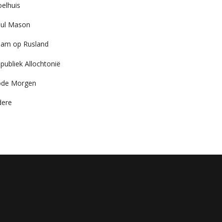
elhuis
ul Mason
am op Rusland
publiek Allochtonië
ode Morgen
dere