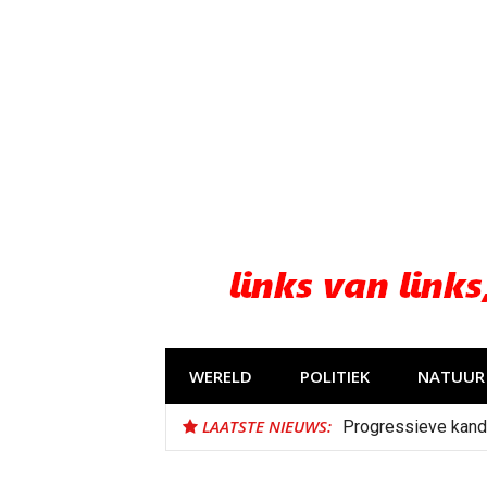
Naar
de
inhoud
springen
WERELD
POLITIEK
NATUUR 
LAATSTE NIEUWS:
Progressieve kand