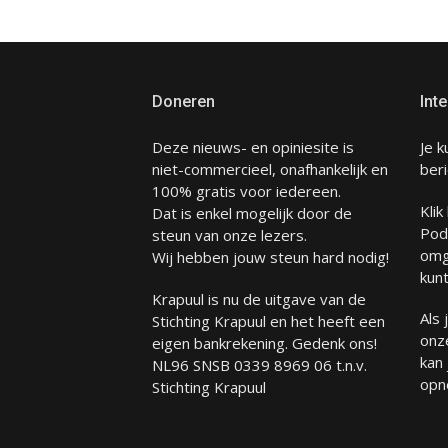
Doneren
Inte
Deze nieuws- en opiniesite is
Je k
niet-commercieel, onafhankelijk en
beri
100% gratis voor iedereen.
Klik
Dat is enkel mogelijk door de
Pod
steun van onze lezers.
omg
Wij hebben jouw steun hard nodig!
kunt
Krapuul is nu de uitgave van de
Als
Stichting Krapuul en het heeft een
onze
eigen bankrekening. Gedenk ons!
kan
NL96 SNSB 0339 8969 06 t.n.v.
opn
Stichting Krapuul