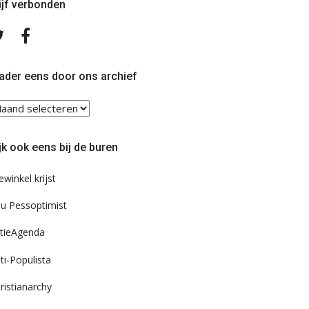
ijf verbonden
Volg
Volg
ons
ons
op
op
Twitter
Facebook
ader eens door ons archief
ader
ns
or
jk ook eens bij de buren
s
chief
ewinkel krijst
u Pessoptimist
tieAgenda
ti-Populista
ristianarchy