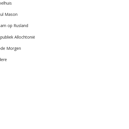
elhuis
ul Mason
am op Rusland
publiek Allochtonië
ode Morgen
dere