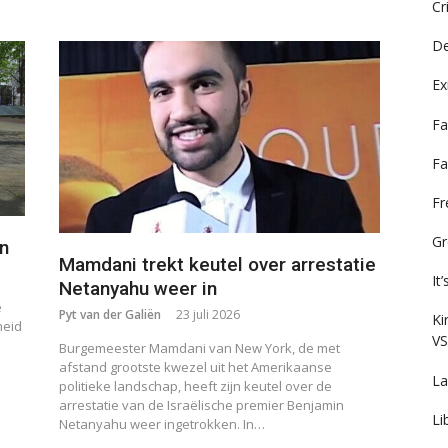
Cr
De
Ex
Fa
Fa
F
Gr
en
Mamdani trekt keutel over arrestatie
It
Netanyahu weer in
e
Pyt van der Galiën
23 juli 2026
Ki
heid
VS
Burgemeester Mamdani van New York, de met
afstand grootste kwezel uit het Amerikaanse
La
politieke landschap, heeft zijn keutel over de
arrestatie van de Israëlische premier Benjamin
Li
Netanyahu weer ingetrokken. In…