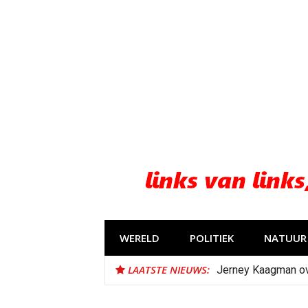
Naar
de
inhoud
springen
WERELD
POLITIEK
NATUUR 
LAATSTE NIEUWS:
Jerney Kaagman o