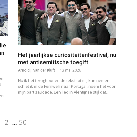
die
an
Het jaarlijkse curiositeitenfestival, nu
met antisemitische toegift
Arnold J. van der Kluft
13 mei 2026
en
Nu ik het terughoor en de tekst tot mij kan nemen
o
schiet ik in de Fernweh naar Portugal, noem het voor
e
mijn part saudade. Een lied in Alentijnse stijl dat…
 en
Pagina
Pagina
Pagina
1
2
…
50