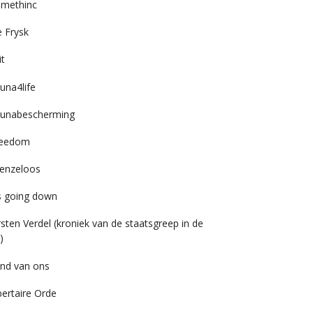
imethinc
 Frysk
it
una4life
unabescherming
reedom
enzeloos
’s going down
rsten Verdel (kroniek van de staatsgreep in de
)
nd van ons
bertaire Orde