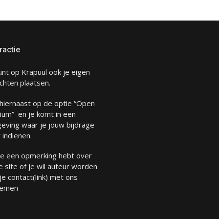
ractie
unt op Krapuul ook je eigen
chten plaatsen.
 hiernaast op de optie “Open
ium” en je komt in een
eving waar je jouw bijdrage
 indienen.
 je een opmerking hebt over
 site of je wil auteur worden
 je
contact
(link) met ons
emen