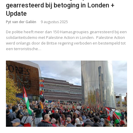
gearresteerd bij betoging in Londen +
Update
Pyt van der Galiën
9 augustus 2025
De politie heeft meer dan 150 Hamasgroupies gearresteerd bij een
solidariteitsdemo met Palestine Action in Londen. Palestine Action
werd onlangs door de Britse regering verboden en bestempeld tot
een terroristische…