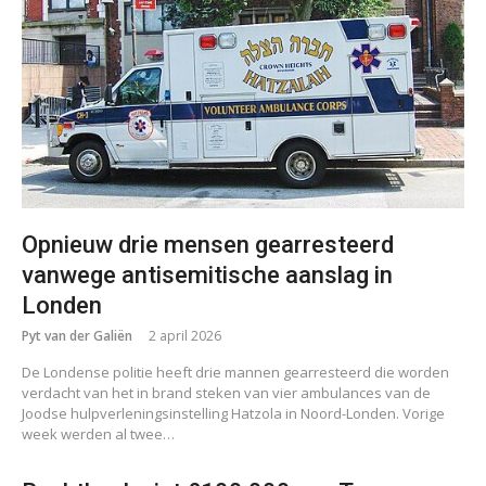
Opnieuw drie mensen gearresteerd
vanwege antisemitische aanslag in
Londen
Pyt van der Galiën
2 april 2026
De Londense politie heeft drie mannen gearresteerd die worden
verdacht van het in brand steken van vier ambulances van de
Joodse hulpverleningsinstelling Hatzola in Noord-Londen. Vorige
week werden al twee…