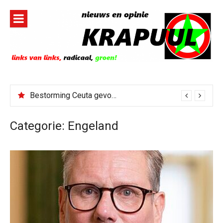
Naar
de
inhoud
springen
Bestorming Ceuta gevolg van op sociale media verspreide hoax?
Categorie:
Engeland