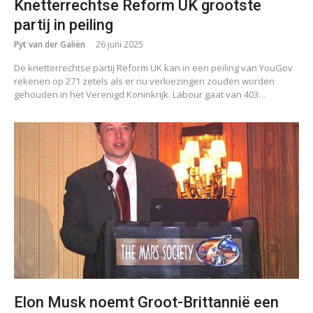
Knetterrechtse Reform UK grootste
partij in peiling
Pyt van der Galiën
26 juni 2025
De knetterrechtse partij Reform UK kan in een peiling van YouGov
rekenen op 271 zetels als er nu verkiezingen zouden worden
gehouden in het Verenigd Koninkrijk. Labour gaat van 403…
Elon Musk noemt Groot-Brittannië een