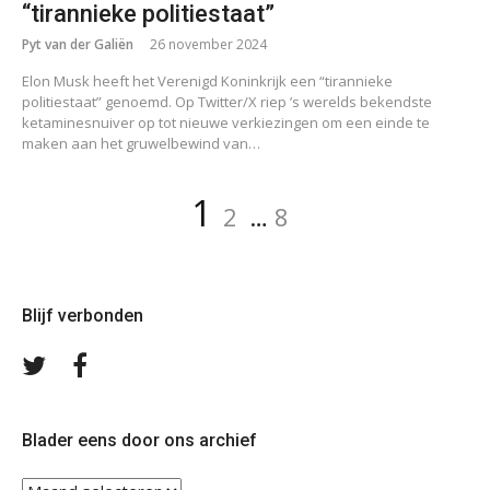
“tirannieke politiestaat”
Pyt van der Galiën
26 november 2024
Elon Musk heeft het Verenigd Koninkrijk een “tirannieke
politiestaat” genoemd. Op Twitter/X riep ’s werelds bekendste
ketaminesnuiver op tot nieuwe verkiezingen om een einde te
maken aan het gruwelbewind van…
Berichten
Pagina
Pagina
Pagina
1
2
…
8
paginering
Blijf verbonden
Volg
Volg
ons
ons
op
op
Twitter
Facebook
Blader eens door ons archief
Blader