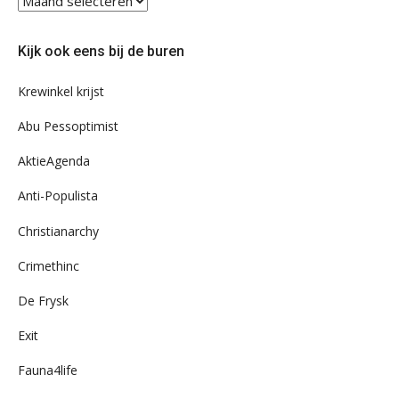
eens
door
Kijk ook eens bij de buren
ons
archief
Krewinkel krijst
Abu Pessoptimist
AktieAgenda
Anti-Populista
Christianarchy
Crimethinc
De Frysk
Exit
Fauna4life