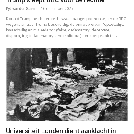
Trump sleept BBC voor de rechter
Pyt van der Galiën
16 december 2025
Donald Trump heeft een rechtszaak aangespannen tegen de BBC
wegens smaad. Trump beschuldigt de omroep ervan “opzettelijk,
kwaadwillig en misleidend” (false, defamatory, deceptive,
disparaging, inflammatory, and malicious) een toespraak te…
Universiteit Londen dient aanklacht in