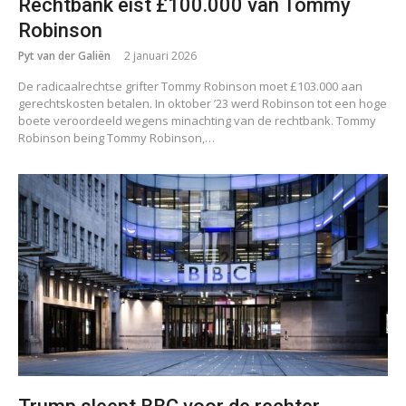
Rechtbank eist £100.000 van Tommy
Robinson
Pyt van der Galiën
2 januari 2026
De radicaalrechtse grifter Tommy Robinson moet £103.000 aan
gerechtskosten betalen. In oktober ’23 werd Robinson tot een hoge
boete veroordeeld wegens minachting van de rechtbank. Tommy
Robinson being Tommy Robinson,…