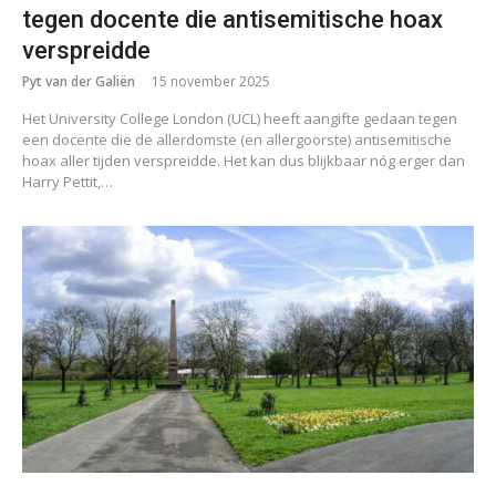
tegen docente die antisemitische hoax
verspreidde
Pyt van der Galiën
15 november 2025
Het University College London (UCL) heeft aangifte gedaan tegen
een docente die de allerdomste (en allergoorste) antisemitische
hoax aller tijden verspreidde. Het kan dus blijkbaar nóg erger dan
Harry Pettit,…