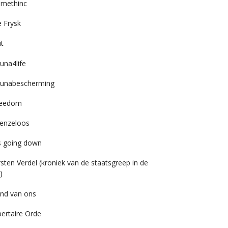
imethinc
 Frysk
it
una4life
unabescherming
reedom
enzeloos
’s going down
rsten Verdel (kroniek van de staatsgreep in de
)
nd van ons
bertaire Orde