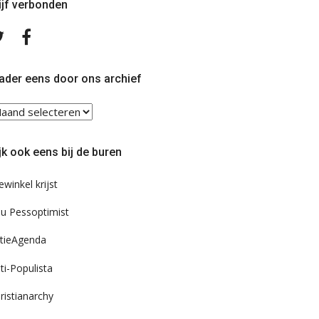
ijf verbonden
Volg
Volg
ons
ons
op
op
Twitter
Facebook
ader eens door ons archief
ader
ns
or
jk ook eens bij de buren
s
chief
ewinkel krijst
u Pessoptimist
tieAgenda
ti-Populista
ristianarchy