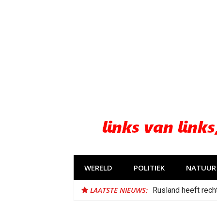
Naar
de
inhoud
springen
WERELD
POLITIEK
NATUUR 
LAATSTE NIEUWS:
Rusland heeft recht