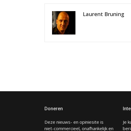
Laurent Bruning
Doneren
Inte
Deze nieuws- en opiniesite is
Je k
niet-commercieel, onafhankelijk en
beri