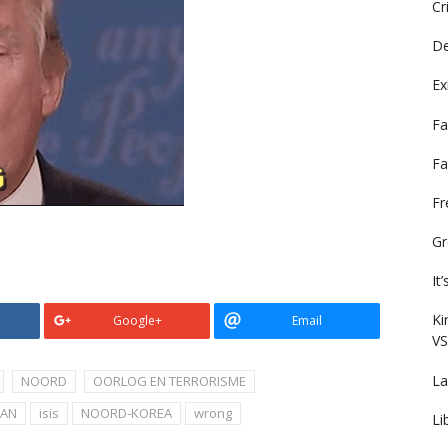
Cr
De
Ex
Fa
Fa
F
Gr
It
Ki
Google+
Email
VS
La
NOORD
OORLOG EN TERRORISME
RAN
isis
NOORD-KOREA
wrong
Li