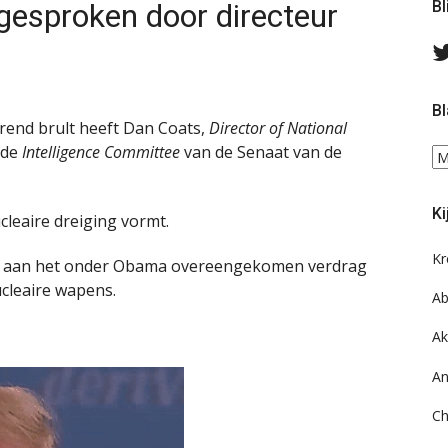
gesproken door directeur
Bl
Bl
rend brult heeft Dan Coats,
Director of National
 de
Intelligence Committee
van de Senaat van de
Bl
ee
do
Ki
on
cleaire dreiging vormt.
ar
Kr
udt aan het onder Obama overeengekomen verdrag
cleaire wapens.
Ab
Ak
An
Ch