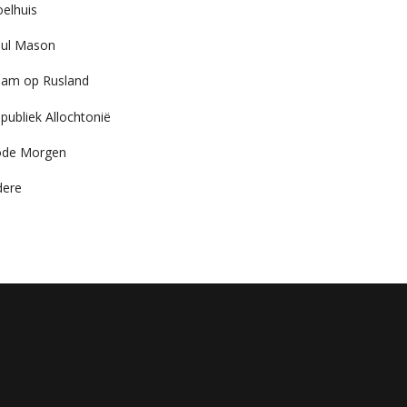
elhuis
ul Mason
am op Rusland
publiek Allochtonië
ode Morgen
dere