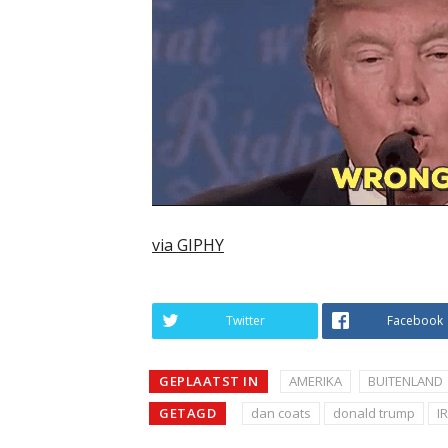
via GIPHY
Twitter
Facebook
GEPLAATST IN
AMERIKA
BUITENLAND
GETAGD
dan coats
donald trump
I