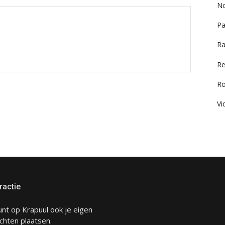
No
Pa
Ra
Re
R
Vi
ractie
unt op Krapuul ook je eigen
chten plaatsen.