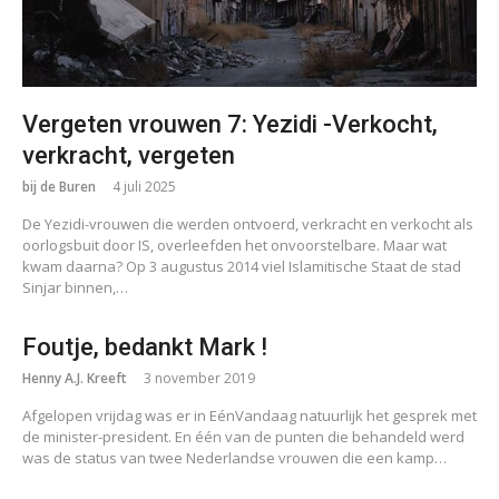
Vergeten vrouwen 7: Yezidi -Verkocht,
verkracht, vergeten
bij de Buren
4 juli 2025
De Yezidi-vrouwen die werden ontvoerd, verkracht en verkocht als
oorlogsbuit door IS, overleefden het onvoorstelbare. Maar wat
kwam daarna? Op 3 augustus 2014 viel Islamitische Staat de stad
Sinjar binnen,…
Foutje, bedankt Mark !
Henny A.J. Kreeft
3 november 2019
Afgelopen vrijdag was er in EénVandaag natuurlijk het gesprek met
de minister-president. En één van de punten die behandeld werd
was de status van twee Nederlandse vrouwen die een kamp…