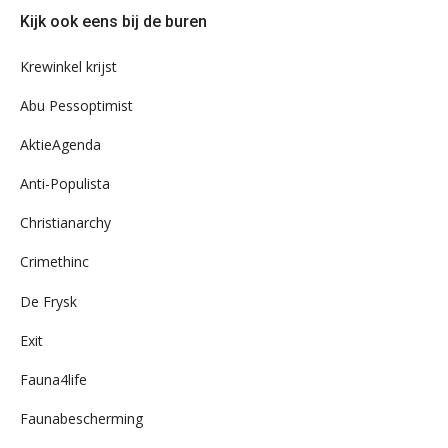
door
Kijk ook eens bij de buren
ons
archief
Krewinkel krijst
Abu Pessoptimist
AktieAgenda
Anti-Populista
Christianarchy
Crimethinc
De Frysk
Exit
Fauna4life
Faunabescherming