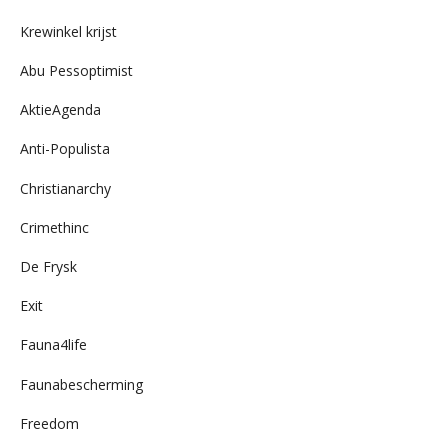
archief
Krewinkel krijst
Abu Pessoptimist
AktieAgenda
Anti-Populista
Christianarchy
Crimethinc
De Frysk
Exit
Fauna4life
Faunabescherming
Freedom