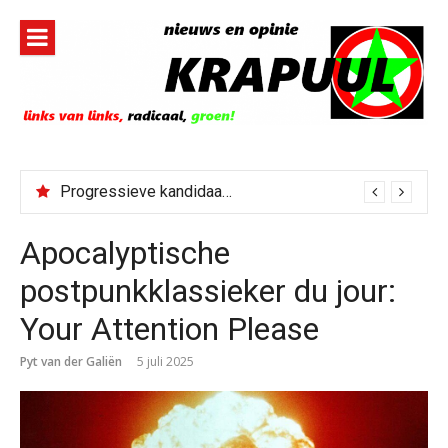
Naar
de
inhoud
springen
Progressieve kandidaat El-Sayed senaatskandidaat Michigan
Apocalyptische
postpunkklassieker du jour:
Your Attention Please
Pyt van der Galiën
5 juli 2025