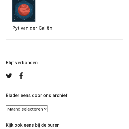
Pyt van der Galiën
Blijf verbonden
Volg
Volg
ons
ons
op
op
Twitter
Facebook
Blader eens door ons archief
Blader
eens
door
Kijk ook eens bij de buren
ons