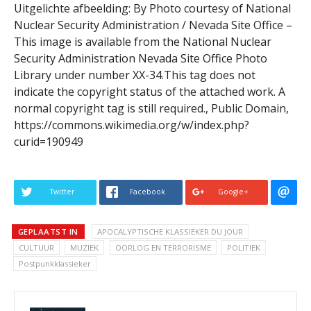
Uitgelichte afbeelding: By Photo courtesy of National
Nuclear Security Administration / Nevada Site Office –
This image is available from the National Nuclear
Security Administration Nevada Site Office Photo
Library under number XX-34.This tag does not
indicate the copyright status of the attached work. A
normal copyright tag is still required., Public Domain,
https://commons.wikimedia.org/w/index.php?
curid=190949
Twitter
Facebook
Google+
GEPLAATST IN
APOCALYPTISCHE KLASSIEKER DU JOUR
CULTUUR
MUZIEK
OORLOG EN TERRORISME
POLITIEK
Postpunkklassieker