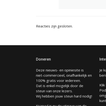
Reacties zijn gesloten.
Doneren
Inte
Deze nieuws- en opiniesite is
Je k
niet-commercieel, onafhankelijk en
beri
100% gratis voor iedereen.
Klik
Dat is enkel mogelijk door de
Pod
steun van onze lezers.
omg
Wij hebben jouw steun hard nodig!
kunt
Krapuul is nu de uitgave van de