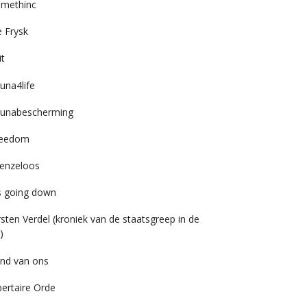
imethinc
 Frysk
it
una4life
unabescherming
reedom
enzeloos
’s going down
rsten Verdel (kroniek van de staatsgreep in de
)
nd van ons
bertaire Orde