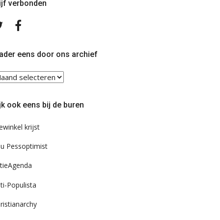
ijf verbonden
Volg
Volg
ons
ons
op
op
Twitter
Facebook
ader eens door ons archief
ader
ns
or
jk ook eens bij de buren
s
chief
ewinkel krijst
u Pessoptimist
tieAgenda
ti-Populista
ristianarchy