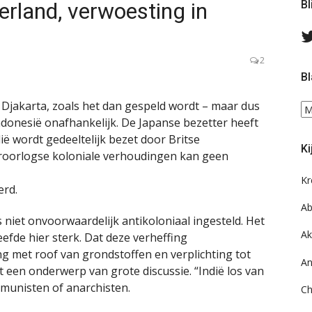
rland, verwoesting in
Bl
2
Bl
 Djakarta, zoals het dan gespeld wordt – maar dus
Bl
ndonesië onafhankelijk. De Japanse bezetter heeft
ee
do
ë wordt gedeeltelijk bezet door Britse
Ki
on
roorlogse koloniale verhoudingen kan geen
ar
Kr
erd.
Ab
niet onvoorwaardelijk antikoloniaal ingesteld. Het
Ak
eefde hier sterk. Dat deze verheffing
g met roof van grondstoffen en verplichting tot
An
een onderwerp van grote discussie. “Indië los van
mmunisten of anarchisten.
Ch