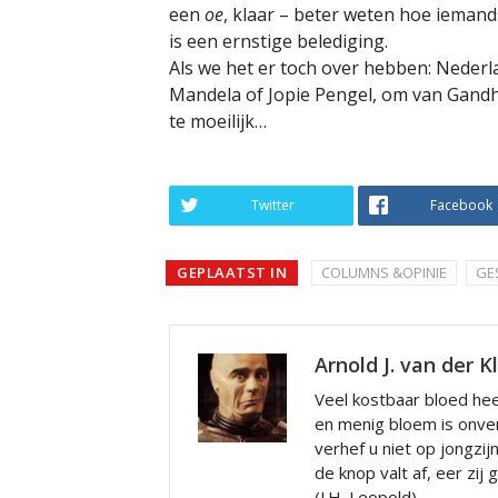
een
oe
, klaar – beter weten hoe ieman
is een ernstige belediging.
Als we het er toch over hebben: Neder
Mandela of Jopie Pengel, om van Gandh
te moeilijk…
Twitter
Facebook
GEPLAATST IN
COLUMNS &OPINIE
GE
Arnold J. van der K
Veel kostbaar bloed hee
en menig bloem is onve
verhef u niet op jongzij
de knop valt af, eer zij
(J.H. Leopold)