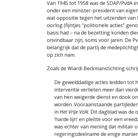
Van 1945 tot 1958 was de SDAP/PvdA in
onder een minister-president van eigen 
wat oppositie tegen het uitzenden van 
oorlog (fijntjes “politionele acties” ge
basis had – na de bezetting konden di
onvindbaar zijn, soms voor jaren. De 
belangrijk dat de partij de medeplichti
op zich nam.
Zoals de Wiardi Beckmanstichting schrij
De gewelddadige acties leidden tot 
interventie verlieten meer dan vierdu
van hen weigerde dienst en dook on
worden. Vooraanstaande partijleden 
in
Het Vrije Volk
. Dit dagblad was de
‘harde lijn’ en pleitte voor een vree
was echter van mening dat militair 
regeringsdeelname de enige manier