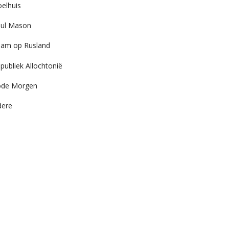
elhuis
ul Mason
am op Rusland
publiek Allochtonië
ode Morgen
dere