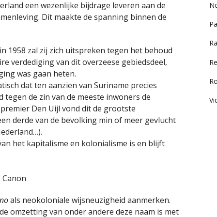
erland een wezenlijke bijdrage leveren aan de
No
enleving. Dit maakte de spanning binnen de
Pa
Ra
 in 1958 zal zij zich uitspreken tegen het behoud
ire verdediging van dit overzeese gebiedsdeel,
Re
iging was gaan heten.
R
atisch dat ten aanzien van Suriname precies
d tegen de zin van de meeste inwoners de
Vi
premier Den Uijl vond dit de grootste
een derde van de bevolking min of meer gevlucht
Nederland…).
 het kapitalisme en kolonialisme is en blijft
de Canon
rno
als neokoloniale wijsneuzigheid aanmerken.
n de omzetting van onder andere deze naam is met