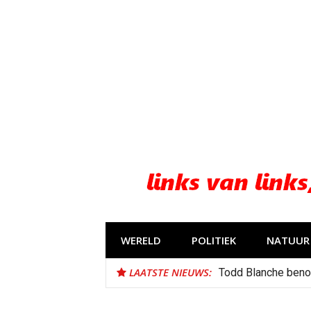
Naar
de
inhoud
springen
WERELD
POLITIEK
NATUUR 
LAATSTE NIEUWS:
Todd Blanche beno