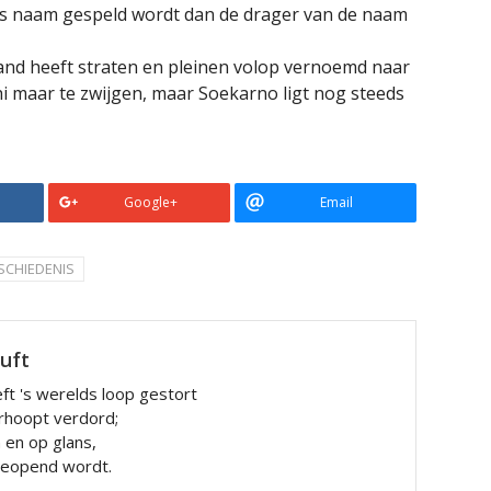
ds naam gespeld wordt dan de drager van de naam
land heeft straten en pleinen volop vernoemd naar
i maar te zwijgen, maar Soekarno ligt nog steeds
Google+
Email
SCHIEDENIS
luft
ft 's werelds loop gestort
rhoopt verdord;
n en op glans,
 geopend wordt.