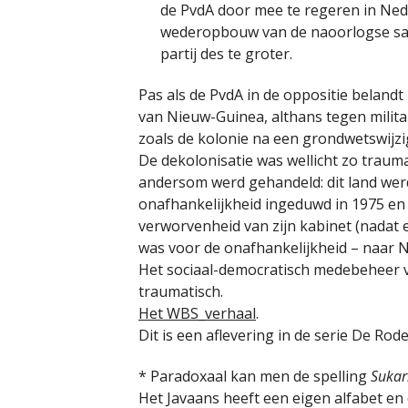
de PvdA door mee te regeren in Ned
wederopbouw van de naoorlogse sam
partij des te groter.
Pas als de PvdA in de oppositie belandt
van Nieuw-Guinea, althans tegen milita
zoals de kolonie na een grondwetswijz
De dekolonisatie was wellicht zo traum
andersom werd gehandeld: dit land wer
onafhankelijkheid ingeduwd in 1975 en 
verworvenheid van zijn kabinet (nadat 
was voor de onafhankelijkheid – naar 
Het sociaal-democratisch medebeheer van
traumatisch.
Het WBS_verhaal
.
Dit is een aflevering in de serie De Ro
* Paradoxaal kan men de spelling
Suka
Het Javaans heeft een eigen alfabet e