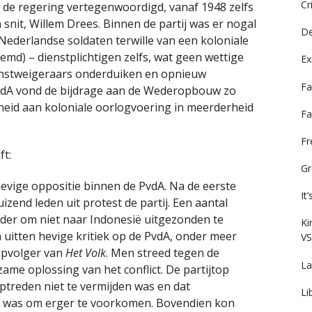
Cr
 de regering vertegenwoordigd, vanaf 1948 zelfs
snit, Willem Drees. Binnen de partij was er nogal
De
Nederlandse soldaten terwille van een koloniale
noemd) – dienstplichtigen zelfs, wat geen wettige
Ex
enstweigeraars onderduiken en opnieuw
Fa
PvdA vond de bijdrage aan de Wederopbouw zo
gheid aan koloniale oorlogvoering in meerderheid
Fa
F
ft:
Gr
hevige oppositie binnen de PvdA. Na de eerste
It
izend leden uit protest de partij. Een aantal
der om niet naar Indonesië uitgezonden te
Ki
uitten hevige kritiek op de PvdA, onder meer
VS
 opvolger van
Het Volk
. Men streed tegen de
La
dzame oplossing van het conflict. De partijtop
optreden niet te vermijden was en dat
Li
 was om erger te voorkomen. Bovendien kon