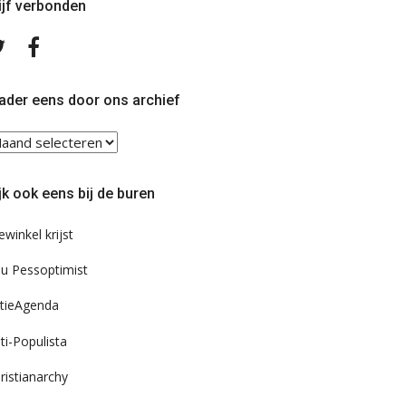
ijf verbonden
Volg
Volg
ons
ons
op
op
Twitter
Facebook
ader eens door ons archief
ader
ns
or
jk ook eens bij de buren
s
chief
ewinkel krijst
u Pessoptimist
tieAgenda
ti-Populista
ristianarchy