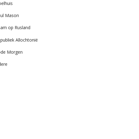
elhuis
ul Mason
am op Rusland
publiek Allochtonië
ode Morgen
dere