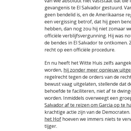
van wie absoluut niet vaststaat dat die
gevangenis te El Salvador gestuurd. V
geen bendelid is, en de Amerikaanse re
een vergissing betrof, dat hij geen bende
hebben, dan nog zou hij niet zomaar 
officiële verblijfsvergunning. Hij was 
de bendes in El Salvador te ontkomen.
recht op een officiële procedure.
En nu heeft het Witte Huis zelfs aange
worden,
hij zonder meer opnieuw uitg
regelrecht tegen de orders van de recht
bewust vaag uitgelaten, stellende dat d
behoefde te faciliteren, niet af te dwi
worden. Inmiddels overweegt een gro
Salvador af te reizen om Garcia op te h
krachtige actie zijn van de Democraten
het Hof
hoeven we immers niets te verw
tijger.