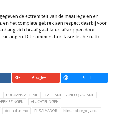
t gegeven de extremiteit van de maatregelen en
 en het complete gebrek aan respect daarbij voor
aanhang zich braaf gaat laten afstoppen door
rkiezingen. Dit is immers hun fascistische natte
Google+
Email
COLUMNS &OPINIE
FASCISME EN (NEO-)NAZISME
VERKIEZINGEN
VLUCHTELINGEN
donald trump
EL SALVADOR
kilmar abrego garcia