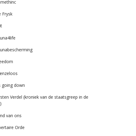
imethinc
 Frysk
it
una4life
unabescherming
reedom
enzeloos
’s going down
rsten Verdel (kroniek van de staatsgreep in de
)
nd van ons
bertaire Orde