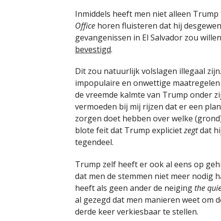
Inmiddels heeft men niet alleen Trump 
Office
horen fluisteren dat hij desgewe
gevangenissen in El Salvador zou wille
bevestigd
.
Dit zou natuurlijk volslagen illegaal zi
impopulaire en onwettige maatregelen
de vreemde kalmte van Trump onder zi
vermoeden bij mij rijzen dat er een pl
zorgen doet hebben over welke (grond)
blote feit dat Trump expliciet
zegt
dat hi
tegendeel.
Trump zelf heeft er ook al eens op ge
dat men de stemmen niet meer nodig had
heeft als geen ander de neiging
the qui
al gezegd dat men manieren weet om d
derde keer verkiesbaar te stellen.