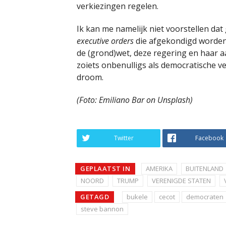
verkiezingen regelen.
Ik kan me namelijk niet voorstellen da
executive orders
die afgekondigd worden,
de (grond)wet, deze regering en haar 
zoiets onbenulligs als democratische ve
droom.
(Foto: Emiliano Bar on Unsplash)
Twitter
Facebook
GEPLAATST IN
AMERIKA
BUITENLAND
NOORD
TRUMP
VERENIGDE STATEN
GETAGD
bukele
cecot
democraten
steve bannon