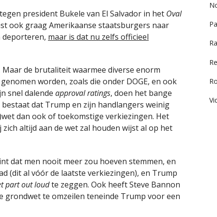
No
tegen president Bukele van El Salvador in het
Oval
Pa
nst ook graag Amerikaanse staatsburgers naar
n deporteren,
maar is dat nu zelfs officieel
Ra
Re
jn. Maar de brutaliteit waarmee diverse enorm
 genomen worden, zoals die onder DOGE, en ook
R
jn snel dalende
approval ratings
, doen het bange
Vi
an bestaat dat Trump en zijn handlangers weinig
wet dan ook of toekomstige verkiezingen. Het
j zich altijd aan de wet zal houden wijst al op het
hint dat men nooit meer zou hoeven stemmen, en
 (dit al vóór de laatste verkiezingen), en Trump
et part out loud
te zeggen. Ook heeft Steve Bannon
e grondwet te omzeilen teneinde Trump voor een