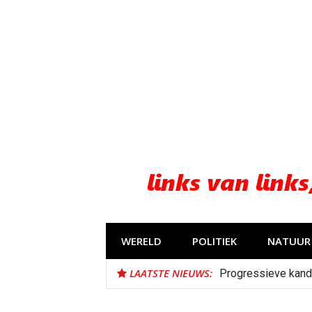
Naar
de
inhoud
springen
WERELD
POLITIEK
NATUUR 
LAATSTE NIEUWS:
Progressieve kand