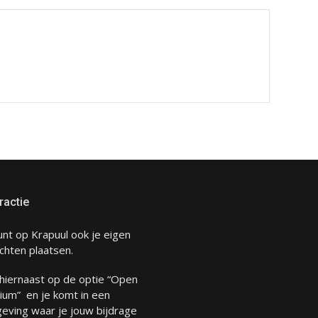
ractie
unt op Krapuul ook je eigen
chten plaatsen.
 hiernaast op de optie “Open
ium” en je komt in een
eving waar je jouw bijdrage