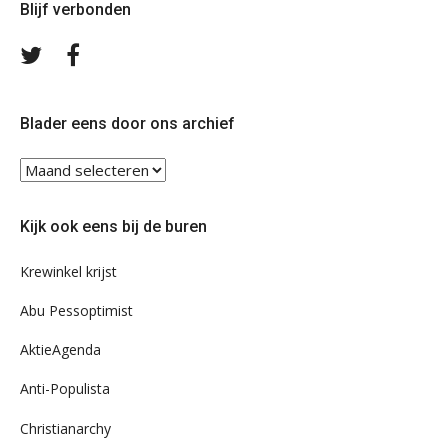
Blijf verbonden
Volg
Volg
ons
ons
op
op
Twitter
Facebook
Blader eens door ons archief
Blader
eens
door
Kijk ook eens bij de buren
ons
archief
Krewinkel krijst
Abu Pessoptimist
AktieAgenda
Anti-Populista
Christianarchy