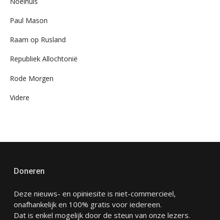
Noelhuis
Paul Mason
Raam op Rusland
Republiek Allochtonië
Rode Morgen
Videre
Doneren
Deze nieuws- en opiniesite is niet-commercieel,
onafhankelijk en 100% gratis voor iedereen.
Dat is enkel mogelijk door de steun van onze lezers.