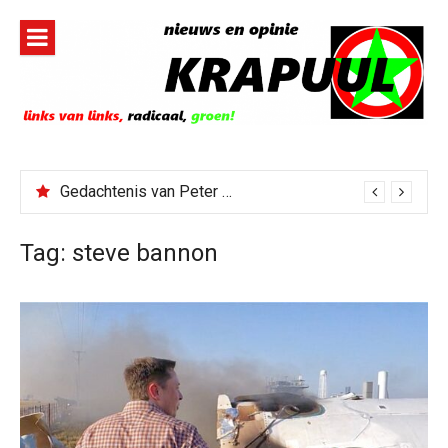
Naar
de
inhoud
springen
Gedachtenis van Peter Faber
Tag:
steve bannon