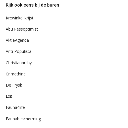
door
Kijk ook eens bij de buren
ons
archief
Krewinkel krijst
Abu Pessoptimist
AktieAgenda
Anti-Populista
Christianarchy
Crimethinc
De Frysk
Exit
Fauna4life
Faunabescherming