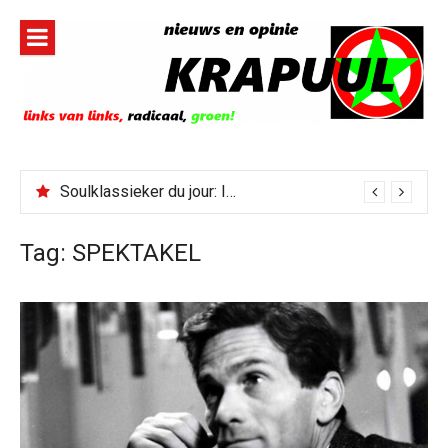
Naar
de
inhoud
springen
Soulklassieker du jour: I Wish It Would Rain
Tag:
SPEKTAKEL