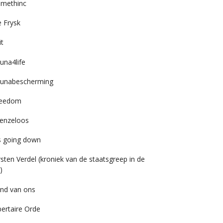
imethinc
 Frysk
it
una4life
unabescherming
reedom
enzeloos
’s going down
rsten Verdel (kroniek van de staatsgreep in de
)
nd van ons
bertaire Orde