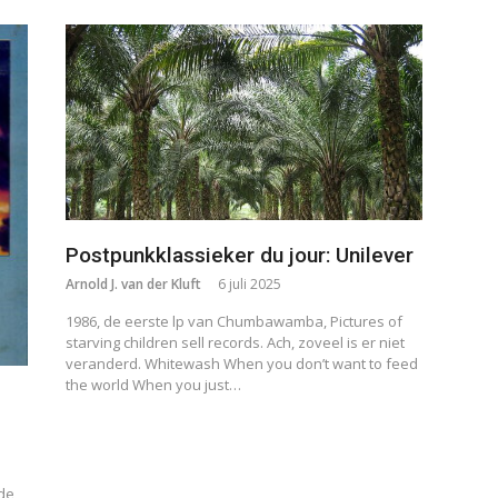
Postpunkklassieker du jour: Unilever
Arnold J. van der Kluft
6 juli 2025
1986, de eerste lp van Chumbawamba, Pictures of
starving children sell records. Ach, zoveel is er niet
veranderd. Whitewash When you don’t want to feed
the world When you just…
 de