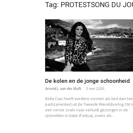
Tag:
PROTESTSONG DU JO
De kolen en de jonge schoonheid
Arnold J. van der Kluft
3 mei 2026
Bella Ciao heeft eerdere vormen als lied dan het
partizanenlied uit de Tweede Wereldoorlog. Dit i
een versie zoals naar verluidt gezongen in de
rijstvelden in Italië (Padua), zoiets als…