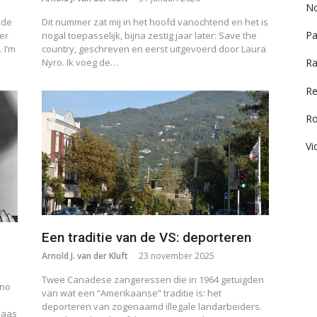
No
 de
Dit nummer zat mij in het hoofd vanochtend en het is
Pa
er
nogal toepasselijk, bijna zestig jaar later: Save the
 I’m
country, geschreven en eerst uitgevoerd door Laura
Nyro. Ik voeg de…
Ra
Re
R
Vi
Een traditie van de VS: deporteren
Arnold J. van der Kluft
23 november 2025
Twee Canadese zangeressen die in 1964 getuigden
 no
van wat een “Amerikaanse” traditie is: het
deporteren van zogenaamd illegale landarbeiders.
baas