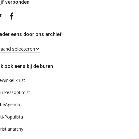
ijf verbonden
Volg
Volg
ons
ons
op
op
Twitter
Facebook
ader eens door ons archief
ader
ns
or
jk ook eens bij de buren
s
chief
ewinkel krijst
u Pessoptimist
tieAgenda
ti-Populista
ristianarchy