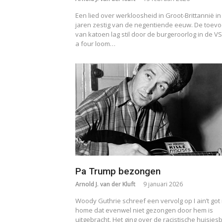
Een lied over werkloosheid in Groot-Brittannië in
jaren zestig van de negentiende eeuw. De toevo
van katoen lag stil door de burgeroorlog in de VS.
a four loom…
Pa Trump bezongen
Arnold J. van der Kluft
9 januari 2026
Woody Guthrie schreef een vervolg op I ain’t got
home dat evenwel niet gezongen door hem is
uitgebracht. Het ging over de racistische huisjes