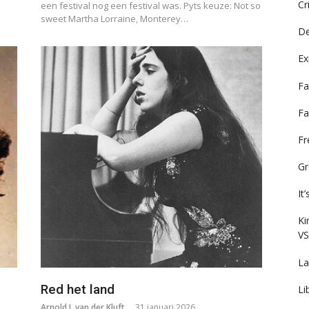
Cr
een festival nog een festival was. Pyts keuze: Not so
sweet Martha Lorraine, Monterey…
De
Ex
Fa
Fa
F
Gr
It
Ki
VS
La
Red het land
Li
Arnold J. van der Kluft
31 januari 2026