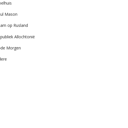
elhuis
ul Mason
am op Rusland
publiek Allochtonië
ode Morgen
dere