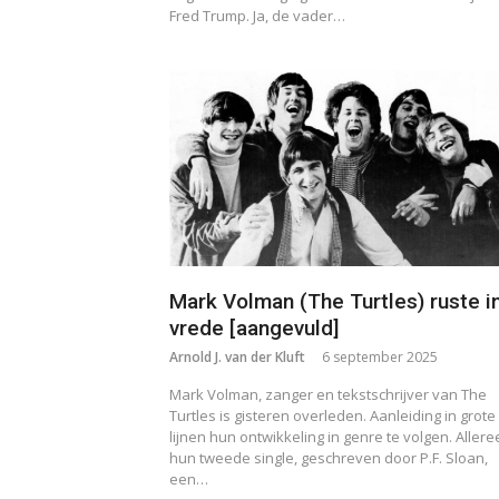
Fred Trump. Ja, de vader…
Mark Volman (The Turtles) ruste i
vrede [aangevuld]
Arnold J. van der Kluft
6 september 2025
Mark Volman, zanger en tekstschrijver van The
Turtles is gisteren overleden. Aanleiding in grote
lijnen hun ontwikkeling in genre te volgen. Allere
hun tweede single, geschreven door P.F. Sloan,
een…