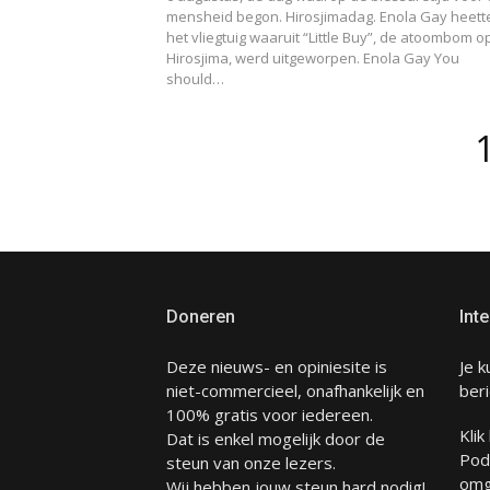
mensheid begon. Hirosjimadag. Enola Gay heett
het vliegtuig waaruit “Little Buy”, de atoombom o
Hirosjima, werd uitgeworpen. Enola Gay You
should…
Berichten
paginering
Doneren
Inte
Deze nieuws- en opiniesite is
Je k
niet-commercieel, onafhankelijk en
beri
100% gratis voor iedereen.
Klik
Dat is enkel mogelijk door de
Pod
steun van onze lezers.
omg
Wij hebben jouw steun hard nodig!