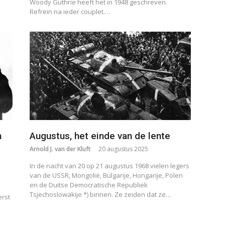
Woody Guthrie heeft het in 1948 geschreven.
Refrein na ieder couplet.…
n
Augustus, het einde van de lente
Arnold J. van der Kluft
20 augustus 2025
In de nacht van 20 op 21 augustus 1968 vielen legers
van de USSR, Mongolië, Bulgarije, Hongarije, Polen
en de Duitse Democratische Republiek
Tsjechoslowakije *) binnen. Ze zeiden dat ze…
erst