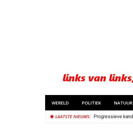
Naar
de
inhoud
springen
WERELD
POLITIEK
NATUUR 
LAATSTE NIEUWS:
Progressieve kand