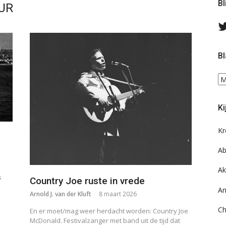
Bl
UR
Bl
Bl
ee
do
Ki
on
ar
Kr
Ab
Ak
s
Country Joe ruste in vrede
An
Arnold J. van der Kluft
8 maart 2026
Ch
En er moet/mag weer herdacht worden: Country Joe
McDonald. Festivalzanger met band uit de tijd dat