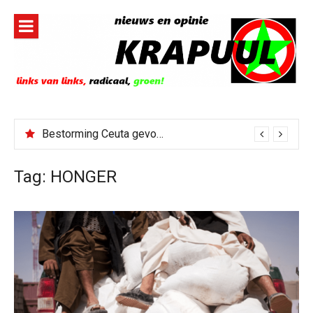
Naar
de
inhoud
springen
Bestorming Ceuta gevolg van op sociale media verspreide hoax?
Tag:
HONGER