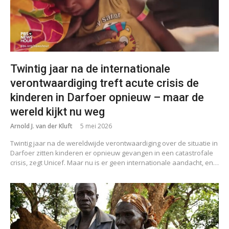
Twintig jaar na de internationale
verontwaardiging treft acute crisis de
kinderen in Darfoer opnieuw – maar de
wereld kijkt nu weg
Arnold J. van der Kluft
5 mei 2026
Twintig jaar na de wereldwijde verontwaardiging over de situatie in
Darfoer zitten kinderen er opnieuw gevangen in een catastrofale
crisis, zegt Unicef. Maar nu is er geen internationale aandacht, en…