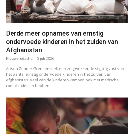
Derde meer opnames van ernstig
ondervoede kinderen in het zuiden van
Afghanistan
Nieuwsredactie
5 juli 2026
Artsen Zonder Grenzen stelt een zorgwekkende stijging vast van
het aantal ernstig ondervoede kinderen in het zuiden van
Afghanistan. Veel van de kinderen kampen ook met medische
complicaties en hebben…