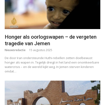
Honger als oorlogswapen – de vergeten
tragedie van Jemen
Nieuwsredactie
15 augustus 2025
De door Iran ondersteunde Huthi-rebellen zetten doelbewust
honger als wapen in. Tegelijk dreigt in het land een onomkeerbare
watercrisis – en de wereld kijkt weg. In Jemen sterven kinderen
omdat…