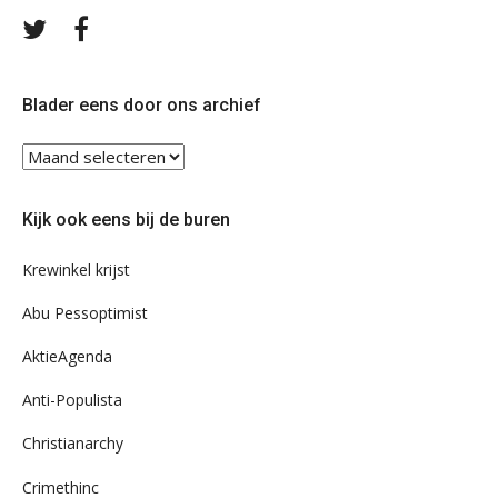
Volg
Volg
ons
ons
op
op
Twitter
Facebook
Blader eens door ons archief
Blader
eens
door
Kijk ook eens bij de buren
ons
archief
Krewinkel krijst
Abu Pessoptimist
AktieAgenda
Anti-Populista
Christianarchy
Crimethinc