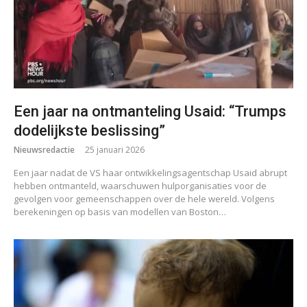
Een jaar na ontmanteling Usaid: “Trumps
dodelijkste beslissing”
Nieuwsredactie
25 januari 2026
Een jaar nadat de VS haar ontwikkelingsagentschap Usaid abrupt
hebben ontmanteld, waarschuwen hulporganisaties voor de
gevolgen voor gemeenschappen over de hele wereld. Volgens
berekeningen op basis van modellen van Boston…