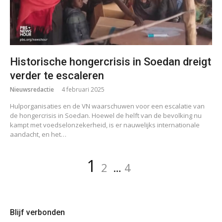
Historische hongercrisis in Soedan dreigt
verder te escaleren
Nieuwsredactie
4 februari 2025
Hulporganisaties en de VN waarschuwen voor een escalatie van
de hongercrisis in Soedan. Hoewel de helft van de bevolking nu
kampt met voedselonzekerheid, is er nauwelijks internationale
aandacht, en het…
Berichten
Pagina
Pagina
Pagina
1
2
…
4
paginering
Blijf verbonden