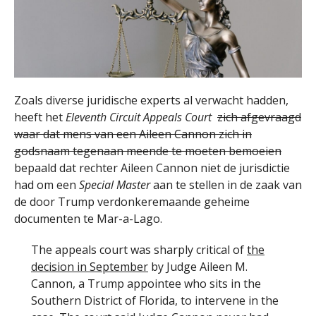
Zoals diverse juridische experts al verwacht hadden,
heeft het
Eleventh Circuit Appeals Court
zich afgevraagd
waar dat mens van een Aileen Cannon zich in
godsnaam tegenaan meende te moeten bemoeien
bepaald dat rechter Aileen Cannon niet de jurisdictie
had om een
Special Master
aan te stellen in de zaak van
de door Trump verdonkeremaande geheime
documenten te Mar-a-Lago.
The appeals court was sharply critical of
the
decision in September
by Judge Aileen M.
Cannon, a Trump appointee who sits in the
Southern District of Florida, to intervene in the