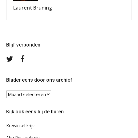
Laurent Bruning
Blijf verbonden
Volg
Volg
ons
ons
op
op
Twitter
Facebook
Blader eens door ons archief
Blader
eens
door
Kijk ook eens bij de buren
ons
archief
Krewinkel krijst
Abu Pessoptimist