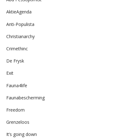
AktieAgenda
Anti-Populista
Christianarchy
Crimethinc
De Frysk
Exit
Fauna4life
Faunabescherming
Freedom
Grenzeloos
It’s going down