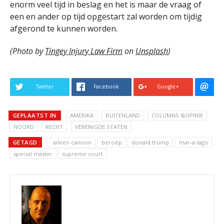
enorm veel tijd in beslag en het is maar de vraag of
een en ander op tijd opgestart zal worden om tijdig
afgerond te kunnen worden.
(Photo by
Tingey Injury Law Firm
on
Unsplash
)
Twitter
Facebook
Google+
GEPLAATST IN
AMERIKA
BUITENLAND
COLUMNS &OPINIE
NOORD
RECHT
VERENIGDE STATEN
GETAGD
aileen cannon
beroep
donald trump
mar-a-lago
special master
supreme court