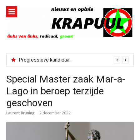
Naar
de
inhoud
springen
Progressieve kandidaat El-Sayed senaatskandidaat Michigan
Special Master zaak Mar-a-
Lago in beroep terzijde
geschoven
Laurent Bruning
2 december 2022