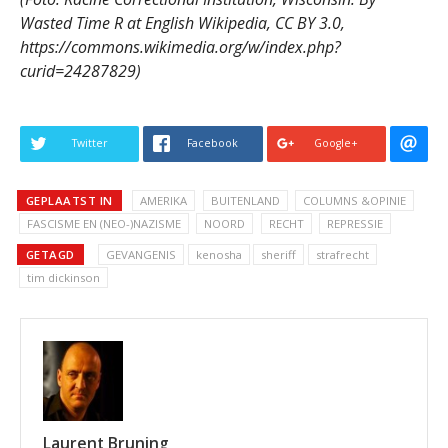
Wasted Time R at English Wikipedia, CC BY 3.0,
https://commons.wikimedia.org/w/index.php?
curid=24287829)
Twitter
Facebook
Google+
GEPLAATST IN
AMERIKA
BUITENLAND
COLUMNS &OPINIE
FASCISME EN (NEO-)NAZISME
NOORD
RECHT
REPRESSIE
GETAGD
GEVANGENIS
kenosha
sheriff
strafrecht
tim dickinson
Laurent Bruning