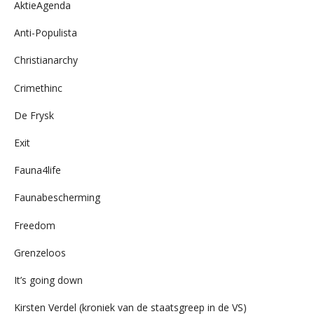
AktieAgenda
Anti-Populista
Christianarchy
Crimethinc
De Frysk
Exit
Fauna4life
Faunabescherming
Freedom
Grenzeloos
It’s going down
Kirsten Verdel (kroniek van de staatsgreep in de VS)