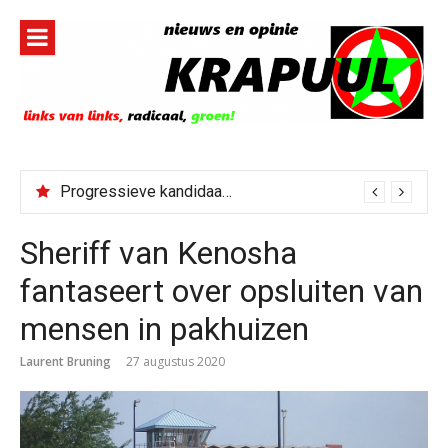
Naar
de
inhoud
springen
Progressieve kandidaat El-Sayed senaatskandidaat Michigan
Sheriff van Kenosha
fantaseert over opsluiten van
mensen in pakhuizen
Laurent Bruning
27 augustus 2020