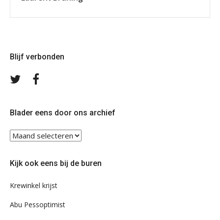
Blijf verbonden
Volg
Volg
ons
ons
op
op
Twitter
Facebook
Blader eens door ons archief
Blader
eens
door
Kijk ook eens bij de buren
ons
archief
Krewinkel krijst
Abu Pessoptimist