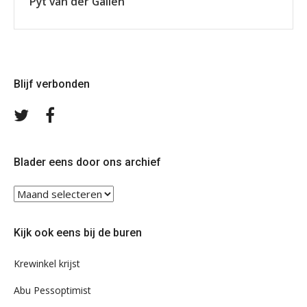
Pyt van der Galiën
Blijf verbonden
Volg
Volg
ons
ons
op
op
Twitter
Facebook
Blader eens door ons archief
Blader
eens
door
Kijk ook eens bij de buren
ons
archief
Krewinkel krijst
Abu Pessoptimist