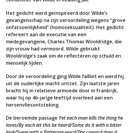
Het gedicht werd geïnspireerd door Wilde’s
gevangenschap na zijn veroordeling wegens “grove
onfatsoenlijkheid” (homoseksualiteit). Het gedicht
refereert aan de executie van een
medegevangene, Charles Thomas Wooldridge, die
zijn vrouw had vermoord. Wilde gebruikt
Wooldridge’s zaak om de reflecteren op schuld en
menselijk lijden.
Door de veroordeling ging Wilde failliet en werd hij
uit de ouderlijke macht ontzet. Zijn laatste jaren
bracht hij in relatieve armoede door in Frankrijk,
waar hij op 46-jarige leeftijd overleed aan een
hersenvliesontsteking.
De beroemde passage
Yet each man kills the thing he
loves/By each let this be heard/Some do it with a bitter
look/Some with a flattering word/The coward does it