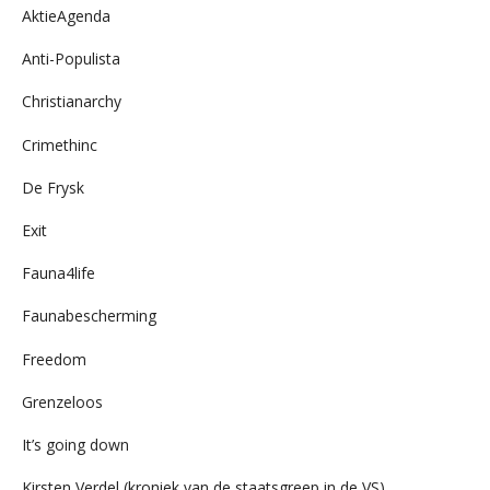
AktieAgenda
Anti-Populista
Christianarchy
Crimethinc
De Frysk
Exit
Fauna4life
Faunabescherming
Freedom
Grenzeloos
It’s going down
Kirsten Verdel (kroniek van de staatsgreep in de VS)