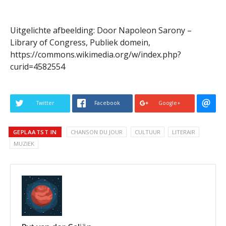
Uitgelichte afbeelding: Door Napoleon Sarony –
Library of Congress, Publiek domein,
https://commons.wikimedia.org/w/index.php?
curid=4582554
Twitter
Facebook
Google+
GEPLAATST IN
CHANSON DU JOUR
CULTUUR
LITERAIR
MUZIEK