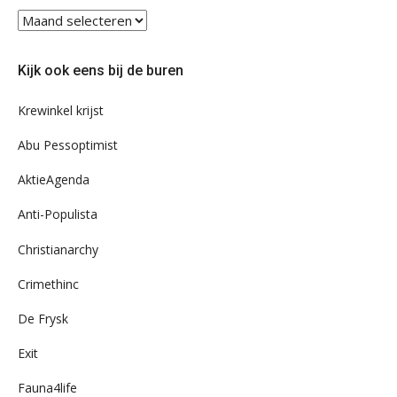
Blader
eens
door
Kijk ook eens bij de buren
ons
archief
Krewinkel krijst
Abu Pessoptimist
AktieAgenda
Anti-Populista
Christianarchy
Crimethinc
De Frysk
Exit
Fauna4life