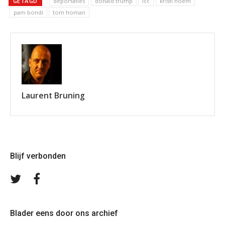
GETAGD
deportaties
donald trump
icc
kristi noem
pam bondi
tom homan
Laurent Bruning
Blijf verbonden
Volg
Volg
ons
ons
op
op
Twitter
Facebook
Blader eens door ons archief