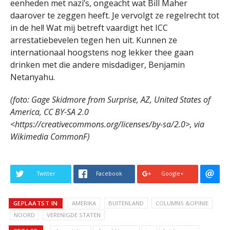
eenheden met nazi’s, ongeacht wat Bill Maher
daarover te zeggen heeft. Je vervolgt ze regelrecht tot
in de hel! Wat mij betreft vaardigt het ICC
arrestatiebevelen tegen hen uit. Kunnen ze
internationaal hoogstens nog lekker thee gaan
drinken met die andere misdadiger, Benjamin
Netanyahu.
(foto: Gage Skidmore from Surprise, AZ, United States of
America, CC BY-SA 2.0
<https://creativecommons.org/licenses/by-sa/2.0>, via
Wikimedia CommonF)
Twitter
Facebook
Google+
GEPLAATST IN
AMERIKA
BUITENLAND
COLUMNS &OPINIE
NOORD
VERENIGDE STATEN