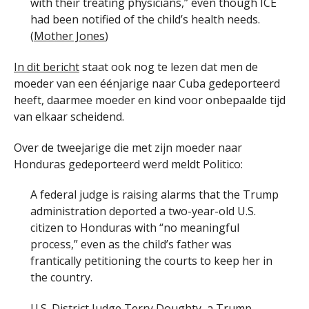
with their treating physicians,” even though ICE
had been notified of the child’s health needs.
(
Mother Jones
)
In dit bericht
staat ook nog te lezen dat men de
moeder van een éénjarige naar Cuba gedeporteerd
heeft, daarmee moeder en kind voor onbepaalde tijd
van elkaar scheidend.
Over de tweejarige die met zijn moeder naar
Honduras gedeporteerd werd meldt Politico:
A federal judge is raising alarms that the Trump
administration deported a two-year-old U.S.
citizen to Honduras with “no meaningful
process,” even as the child’s father was
frantically petitioning the courts to keep her in
the country.
U.S. District Judge Terry Doughty, a Trump