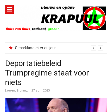
Naar
de
inhoud
springen
Gitaarklassieker du jour: Paris, Texas/Cold Was The Night, Hard Was The Ground
Deportatiebeleid
Trumpregime staat voor
niets
Laurent Bruning
27 april 2025