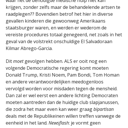
waar het de benodigde medische hulp niet kan
krijgen, zonder zelfs maar de behandelende artsen te
raadplegen?? Bovendien betrof het hier in diverse
gevallen kinderen die gewoonweg Amerikaans
staatsburger waren, en werden er wederom de
vereiste procedures totaal genegeerd, net zoals in het
geval van de volstrekt onschuldige El Salvadoraan
Kilmar Abrego-Garcia.
Dit
moet
gevolgen hebben. ALS er ooit nog een
volgende Democratische regering komt moeten
Donald Trump, Kristi Noem, Pam Bondi, Tom Homan
en andere verantwoordelijken meedogenloos
vervolgd worden voor misdaden tegen de mensheid.
Dan zal er wel eerst een andere lichting Democraten
moeten aantreden dan de huidige club slapjanussen,
die zodra het maar even kan weer graag
bipartisan
deals met de Republikeinen willen treffen vanwege de
eenheid in het land.
Newsflash
: je vormt geen