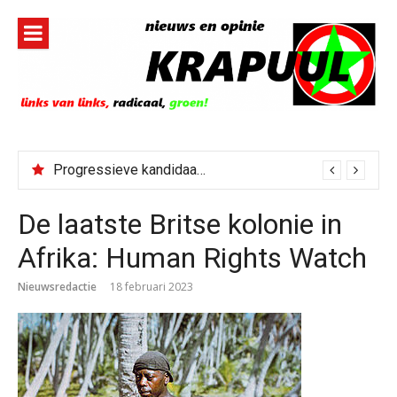
Naar
de
inhoud
springen
Progressieve kandidaat El-Sayed senaatskandidaat Michigan
De laatste Britse kolonie in
Afrika: Human Rights Watch
Nieuwsredactie
18 februari 2023