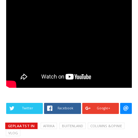
Twitter
Facebook
Google+
GEPLAATST IN
AFRIKA
BUITENLAND
COLUMNS &OPINIE
VLOG