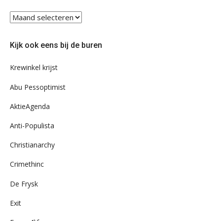
Blader
eens
door
Kijk ook eens bij de buren
ons
archief
Krewinkel krijst
Abu Pessoptimist
AktieAgenda
Anti-Populista
Christianarchy
Crimethinc
De Frysk
Exit