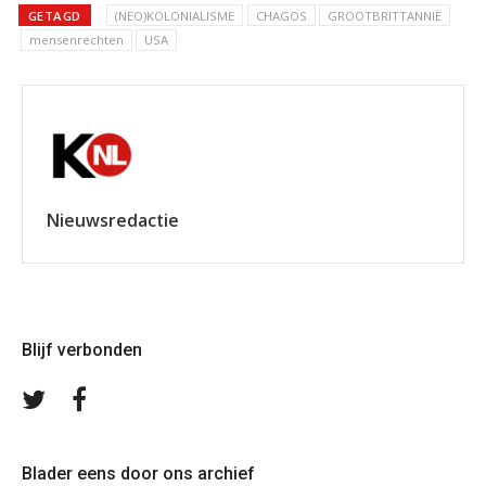
GETAGD
(NEO)KOLONIALISME
CHAGOS
GROOTBRITTANNIË
mensenrechten
USA
Nieuwsredactie
Blijf verbonden
Volg
Volg
ons
ons
op
op
Twitter
Facebook
Blader eens door ons archief