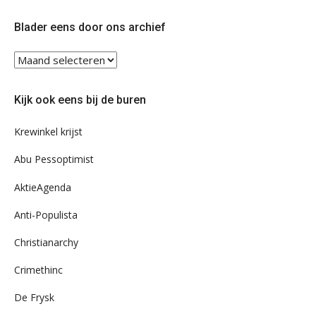
op
op
Twitter
Facebook
Blader eens door ons archief
Blader
eens
door
Kijk ook eens bij de buren
ons
archief
Krewinkel krijst
Abu Pessoptimist
AktieAgenda
Anti-Populista
Christianarchy
Crimethinc
De Frysk