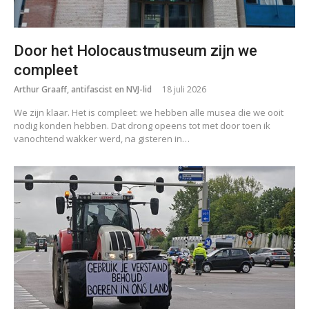
Door het Holocaustmuseum zijn we
compleet
Arthur Graaff, antifascist en NVJ-lid
18 juli 2026
We zijn klaar. Het is compleet: we hebben alle musea die we ooit
nodig konden hebben. Dat drong opeens tot met door toen ik
vanochtend wakker werd, na gisteren in…