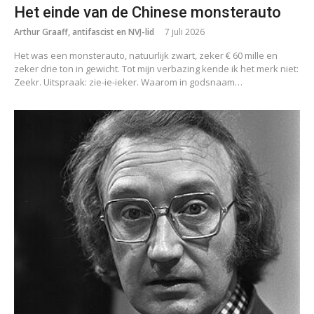
Het einde van de Chinese monsterauto
Arthur Graaff, antifascist en NVJ-lid
7 juli 2026
Het was een monsterauto, natuurlijk zwart, zeker € 60 mille en
zeker drie ton in gewicht. Tot mijn verbazing kende ik het merk niet:
Zeekr. Uitspraak: zie-ie-ieker. Waarom in godsnaam…