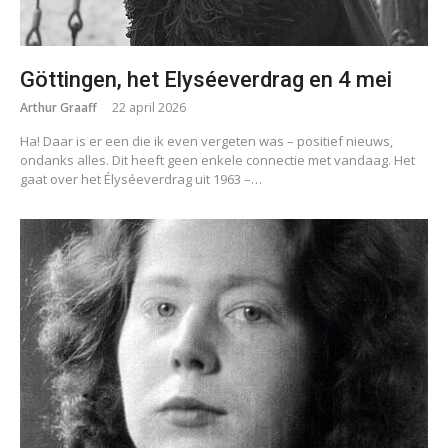
Göttingen, het Elyséeverdrag en 4 mei
Arthur Graaff
22 april 2026
Ha! Daar is er een die ik even vergeten was – positief nieuws,
ondanks alles. Dit heeft geen enkele connectie met vandaag. Het
gaat over het Élyséeverdrag uit 1963 –…