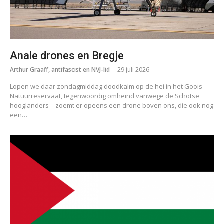
Anale drones en Bregje
Arthur Graaff, antifascist en NVJ-lid
29 juli 2026
Lopen we daar zondagmiddag doodkalm op de hei in het Goois
Natuurreservaat, tegenwoordig omheind vanwege de Schotse
hooglanders – zoemt er opeens een drone boven ons, die ook nog
een…