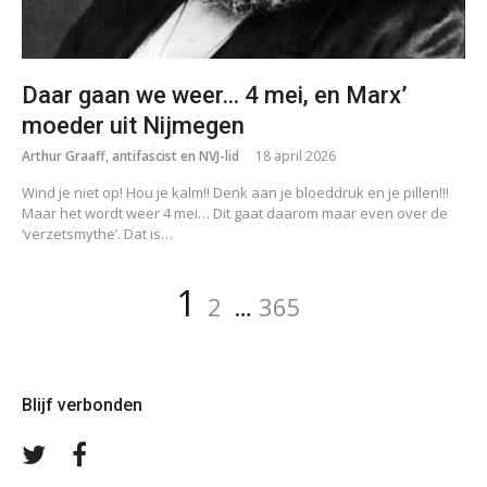
Daar gaan we weer… 4 mei, en Marx’
moeder uit Nijmegen
Arthur Graaff, antifascist en NVJ-lid
18 april 2026
Wind je niet op! Hou je kalm!! Denk aan je bloeddruk en je pillen!!!
Maar het wordt weer 4 mei… Dit gaat daarom maar even over de
‘verzetsmythe’. Dat is…
Berichten
Pagina
Pagina
Pagina
1
2
…
365
paginering
Blijf verbonden
Volg
Volg
ons
ons