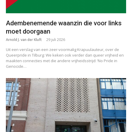
Adembenemende waanzin die voor links
moet doorgaan
Arnold J. van der Kluft
29 juli 2026
Uit een verslag van een zeer-voormalig Krapuulauteur, over de
Queerpride in Tilburg: We keken ook verder dan queer vrijheid en
maakten connecties met die andere vrijheidsstrijd: ‘No Pride in
Genocide…