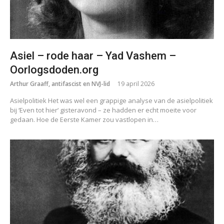
Asiel – rode haar – Yad Vashem –
Oorlogsdoden.org
Arthur Graaff, antifascist en NVJ-lid
19 april 2026
Asielpolitiek Het was wel een grappige analyse van de asielpolitiek
bij ‘Even tot hier‘ gisteravond – ze hadden er echt moeite voor
gedaan. Hoe de Eerste Kamer zou vastlopen in…