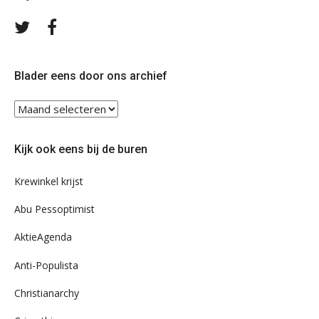
Volg
Volg
ons
ons
op
op
Twitter
Facebook
Blader eens door ons archief
Blader
eens
door
Kijk ook eens bij de buren
ons
archief
Krewinkel krijst
Abu Pessoptimist
AktieAgenda
Anti-Populista
Christianarchy