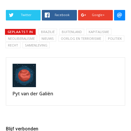
Twitter
Facebook
Google+
GEPLAATST IN
BRAZILIË
BUITENLAND
KAPITALISME
NEOLIBERALISME
NIEUWS
OORLOG EN TERRORISME
POLITIEK
RECHT
SAMENLEVING
Pyt van der Galiën
Blijf verbonden