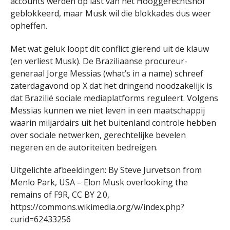
accounts werden op last van het Hooggerechtshof
geblokkeerd, maar Musk wil die blokkades dus weer
opheffen.
Met wat geluk loopt dit conflict gierend uit de klauw
(en verliest Musk). De Braziliaanse procureur-
generaal Jorge Messias (what’s in a name) schreef
zaterdagavond op X dat het dringend noodzakelijk is
dat Brazilië sociale mediaplatforms reguleert. Volgens
Messias kunnen we niet leven in een maatschappij
waarin miljardairs uit het buitenland controle hebben
over sociale netwerken, gerechtelijke bevelen
negeren en de autoriteiten bedreigen.
Uitgelichte afbeeldingen: By Steve Jurvetson from
Menlo Park, USA – Elon Musk overlooking the
remains of F9R, CC BY 2.0,
https://commons.wikimedia.org/w/index.php?
curid=62433256