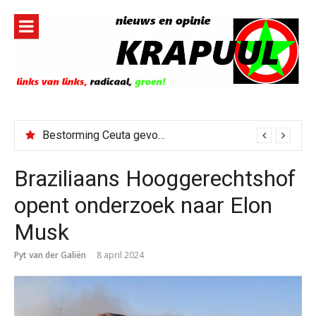
Naar
de
inhoud
springen
Bestorming Ceuta gevolg van op sociale media verspreide hoax?
Braziliaans Hooggerechtshof
opent onderzoek naar Elon
Musk
Pyt van der Galiën
8 april 2024