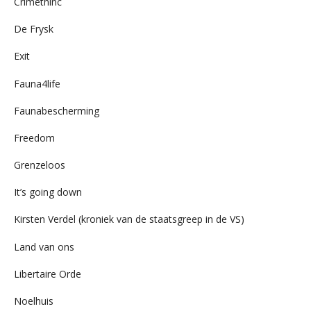
Crimethinc
De Frysk
Exit
Fauna4life
Faunabescherming
Freedom
Grenzeloos
It’s going down
Kirsten Verdel (kroniek van de staatsgreep in de VS)
Land van ons
Libertaire Orde
Noelhuis