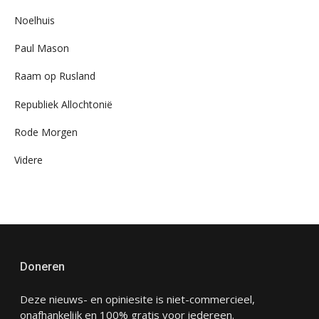
Noelhuis
Paul Mason
Raam op Rusland
Republiek Allochtonië
Rode Morgen
Videre
Doneren
Deze nieuws- en opiniesite is niet-commercieel,
onafhankelijk en 100% gratis voor iedereen.