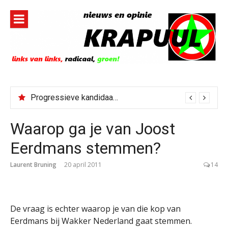
Naar
de
inhoud
springen
Progressieve kandidaat El-Sayed senaatskandidaat Michigan
Waarop ga je van Joost
Eerdmans stemmen?
Laurent Bruning
20 april 2011
14
De vraag is echter waarop je van die kop van
Eerdmans bij Wakker Nederland gaat stemmen.