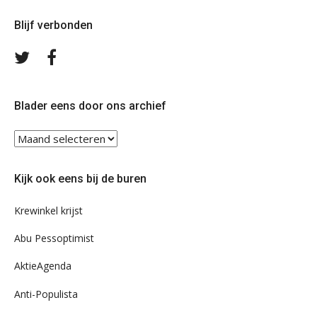
Blijf verbonden
Volg
Volg
ons
ons
op
op
Twitter
Facebook
Blader eens door ons archief
Blader
eens
door
Kijk ook eens bij de buren
ons
archief
Krewinkel krijst
Abu Pessoptimist
AktieAgenda
Anti-Populista