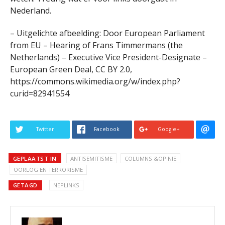
Nederland.
– Uitgelichte afbeelding: Door European Parliament
from EU – Hearing of Frans Timmermans (the
Netherlands) – Executive Vice President-Designate –
European Green Deal, CC BY 2.0,
https://commons.wikimedia.org/w/index.php?
curid=82941554
Twitter
Facebook
Google+
GEPLAATST IN
ANTISEMITISME
COLUMNS &OPINIE
OORLOG EN TERRORISME
GETAGD
NEPLINKS