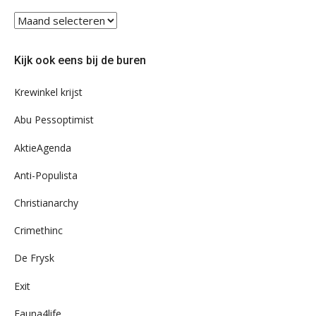
Blader
eens
door
Kijk ook eens bij de buren
ons
archief
Krewinkel krijst
Abu Pessoptimist
AktieAgenda
Anti-Populista
Christianarchy
Crimethinc
De Frysk
Exit
Fauna4life