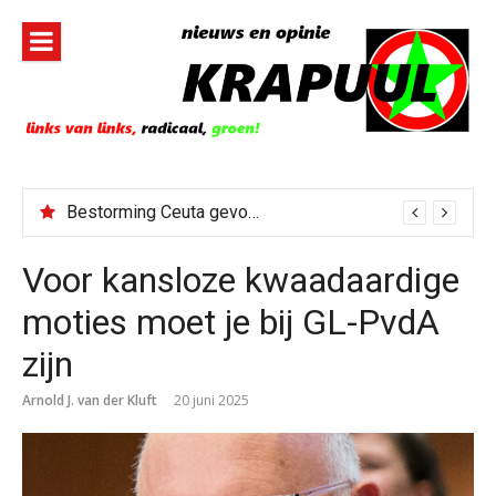
Naar
de
inhoud
springen
Bestorming Ceuta gevolg van op sociale media verspreide hoax?
Voor kansloze kwaadaardige
moties moet je bij GL-PvdA
zijn
Arnold J. van der Kluft
20 juni 2025