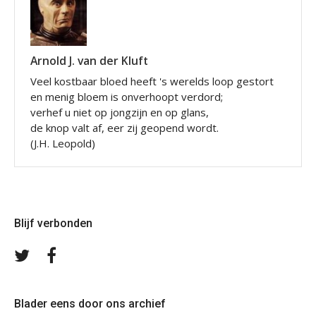
Arnold J. van der Kluft
Veel kostbaar bloed heeft 's werelds loop gestort
en menig bloem is onverhoopt verdord;
verhef u niet op jongzijn en op glans,
de knop valt af, eer zij geopend wordt.
(J.H. Leopold)
Blijf verbonden
Volg
Volg
ons
ons
op
op
Twitter
Facebook
Blader eens door ons archief