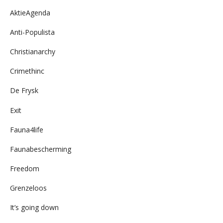
AktieAgenda
Anti-Populista
Christianarchy
Crimethinc
De Frysk
Exit
Fauna4life
Faunabescherming
Freedom
Grenzeloos
It’s going down