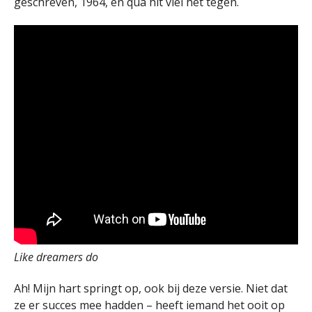
geschreven, 1964, en qua hit viel het tegen.
Like dreamers do
Ah! Mijn hart springt op, ook bij deze versie. Niet dat
ze er succes mee hadden – heeft iemand het ooit op