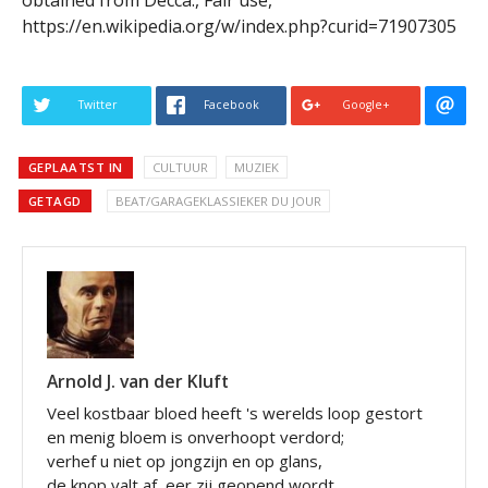
obtained from Decca., Fair use,
https://en.wikipedia.org/w/index.php?curid=71907305
Twitter
Facebook
Google+
GEPLAATST IN
CULTUUR
MUZIEK
GETAGD
BEAT/GARAGEKLASSIEKER DU JOUR
Arnold J. van der Kluft
Veel kostbaar bloed heeft 's werelds loop gestort
en menig bloem is onverhoopt verdord;
verhef u niet op jongzijn en op glans,
de knop valt af, eer zij geopend wordt.