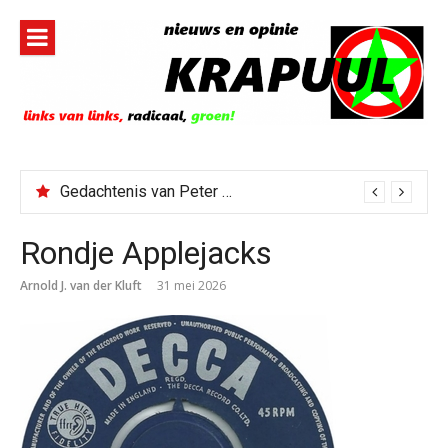
Naar
de
inhoud
springen
Gedachtenis van Peter Faber
Todd Blanche benoemd tot Attorney General
Rondje Applejacks
Arnold J. van der Kluft
31 mei 2026