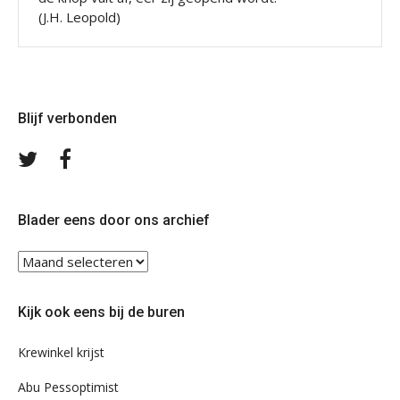
(J.H. Leopold)
Blijf verbonden
Volg
Volg
ons
ons
op
op
Twitter
Facebook
Blader eens door ons archief
Blader
eens
door
Kijk ook eens bij de buren
ons
archief
Krewinkel krijst
Abu Pessoptimist