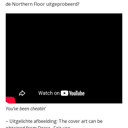
de Northern Floor uitgeprobeerd?
You’ve been cheatin’
– Uitgelichte afbeelding: The cover art can be