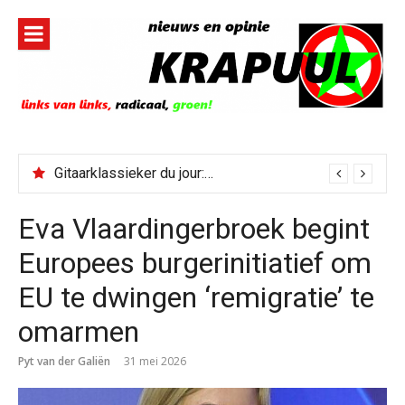
Naar
de
inhoud
springen
Gitaarklassieker du jour: Paris, Texas/Cold Was The Night, Hard Was The Ground
Eva Vlaardingerbroek begint
Europees burgerinitiatief om
EU te dwingen ‘remigratie’ te
omarmen
Pyt van der Galiën
31 mei 2026