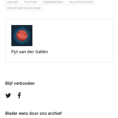
NIEUWS
POLITIEK
SAMENLEVING
VLUCHTELINGEN
XENOFOBIE EN RACISME
Pyt van der Galiën
Blijf verbonden
Volg
Volg
ons
ons
op
op
Twitter
Facebook
Blader eens door ons archief