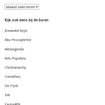
Blader
eens
door
Kijk ook eens bij de buren
ons
archief
Krewinkel krijst
Abu Pessoptimist
AktieAgenda
Anti-Populista
Christianarchy
Crimethinc
De Frysk
Exit
Fauna4life