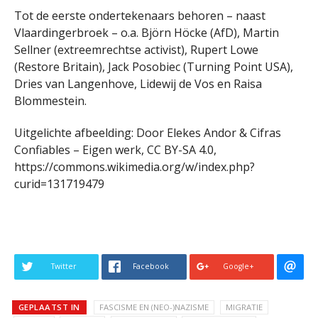
Tot de eerste ondertekenaars behoren – naast
Vlaardingerbroek – o.a. Björn Höcke (AfD), Martin
Sellner (extreemrechtse activist), Rupert Lowe
(Restore Britain), Jack Posobiec (Turning Point USA),
Dries van Langenhove, Lidewij de Vos en Raisa
Blommestein.
Uitgelichte afbeelding: Door Elekes Andor & Cifras
Confiables – Eigen werk, CC BY-SA 4.0,
https://commons.wikimedia.org/w/index.php?
curid=131719479
Twitter
Facebook
Google+
GEPLAATST IN
FASCISME EN (NEO-)NAZISME
MIGRATIE