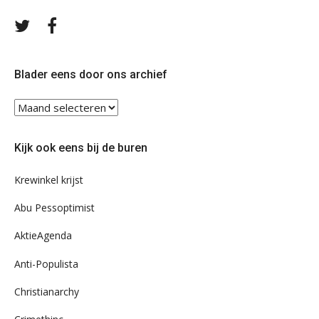
Volg
Volg
ons
ons
op
op
Twitter
Facebook
Blader eens door ons archief
Blader
eens
door
Kijk ook eens bij de buren
ons
archief
Krewinkel krijst
Abu Pessoptimist
AktieAgenda
Anti-Populista
Christianarchy