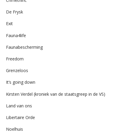
Crimethinc
De Frysk
Exit
Fauna4life
Faunabescherming
Freedom
Grenzeloos
It’s going down
Kirsten Verdel (kroniek van de staatsgreep in de VS)
Land van ons
Libertaire Orde
Noelhuis