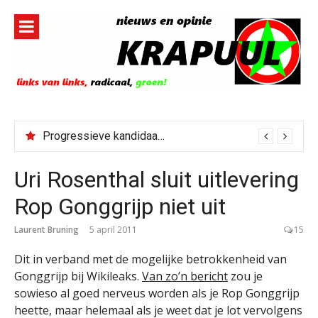
Naar
de
inhoud
springen
Progressieve kandidaat El-Sayed senaatskandidaat Michigan
Uri Rosenthal sluit uitlevering
Rop Gonggrijp niet uit
Laurent Bruning
5 april 2011
15
Dit in verband met de mogelijke betrokkenheid van
Gonggrijp bij Wikileaks.
Van zo’n bericht
zou je
sowieso al goed nerveus worden als je Rop Gonggrijp
heette, maar helemaal als je weet dat je lot vervolgens