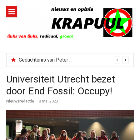
Naar
de
inhoud
springen
Gedachtenis van Peter Faber
Universiteit Utrecht bezet
door End Fossil: Occupy!
Nieuwsredactie
8 mei 2023