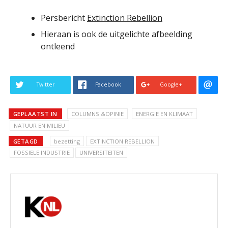
Persbericht
Extinction Rebellion
Hieraan is ook de uitgelichte afbeelding
ontleend
Twitter
Facebook
Google+
GEPLAATST IN
COLUMNS &OPINIE
ENERGIE EN KLIMAAT
NATUUR EN MILIEU
GETAGD
bezetting
EXTINCTION REBELLION
FOSSIELE INDUSTRIE
UNIVERSITEITEN