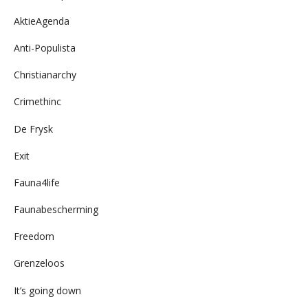
AktieAgenda
Anti-Populista
Christianarchy
Crimethinc
De Frysk
Exit
Fauna4life
Faunabescherming
Freedom
Grenzeloos
It’s going down