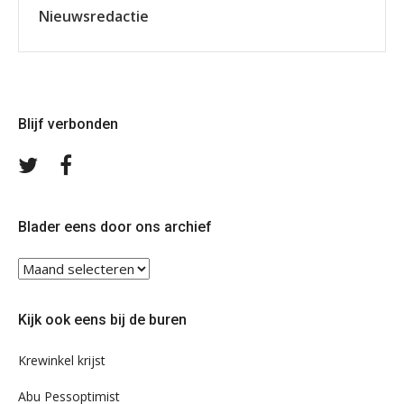
Nieuwsredactie
Blijf verbonden
Volg
Volg
ons
ons
op
op
Twitter
Facebook
Blader eens door ons archief
Blader
eens
door
Kijk ook eens bij de buren
ons
archief
Krewinkel krijst
Abu Pessoptimist