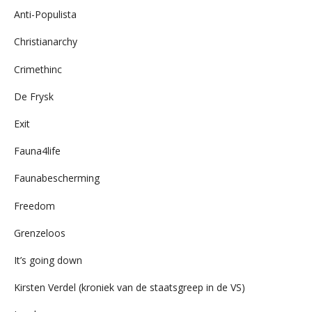
Anti-Populista
Christianarchy
Crimethinc
De Frysk
Exit
Fauna4life
Faunabescherming
Freedom
Grenzeloos
It’s going down
Kirsten Verdel (kroniek van de staatsgreep in de VS)