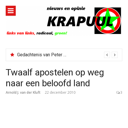
Naar
de
inhoud
springen
Gedachtenis van Peter Faber
Twaalf apostelen op weg
naar een beloofd land
Arnold J. van der Kluft
22 december 2010
3