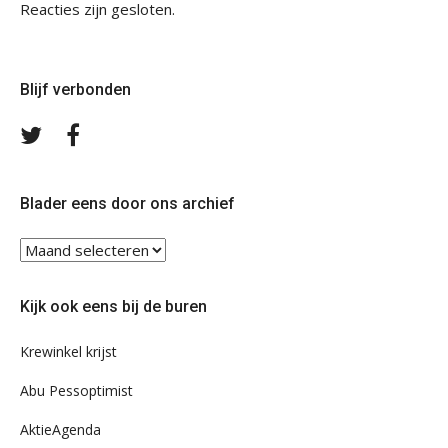
Reacties zijn gesloten.
Blijf verbonden
Volg
Volg
ons
ons
op
op
Twitter
Facebook
Blader eens door ons archief
Blader
eens
door
Kijk ook eens bij de buren
ons
archief
Krewinkel krijst
Abu Pessoptimist
AktieAgenda