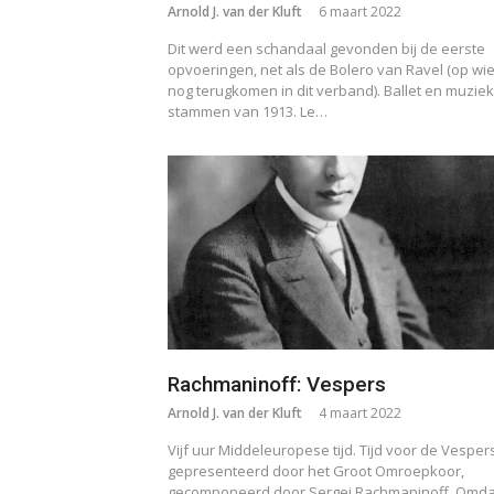
Arnold J. van der Kluft
6 maart 2022
Dit werd een schandaal gevonden bij de eerste
opvoeringen, net als de Bolero van Ravel (op wi
nog terugkomen in dit verband). Ballet en muziek
stammen van 1913. Le…
Rachmaninoff: Vespers
Arnold J. van der Kluft
4 maart 2022
Vijf uur Middeleuropese tijd. Tijd voor de Vesper
gepresenteerd door het Groot Omroepkoor,
gecomponeerd door Sergei Rachmaninoff. Omda