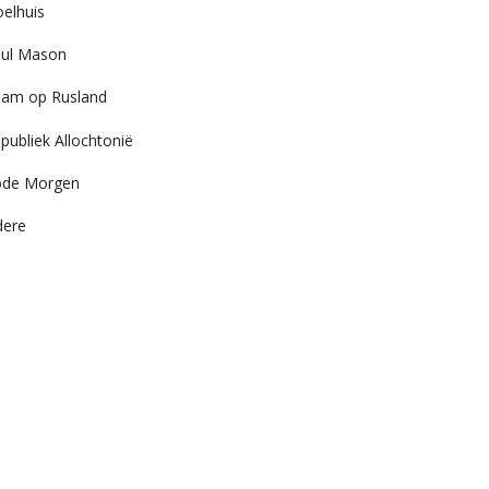
elhuis
ul Mason
am op Rusland
publiek Allochtonië
ode Morgen
dere