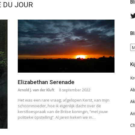
Bl
E DU JOUR
Bl
Bl
ee
do
Ki
on
ar
Kr
Elizabethan Serenade
Ab
Arnold J. van der Kluft
8 september 2022
Het was een rare vraag, afgelopen Kerst, van mijn
Ak
schoonmoeder, hoe ik eigenlijk dacht over de
kersttoespraak van de Britse koningin, “met jouw
An
politieke opstelling”. Al jaren keken we in…
Ch