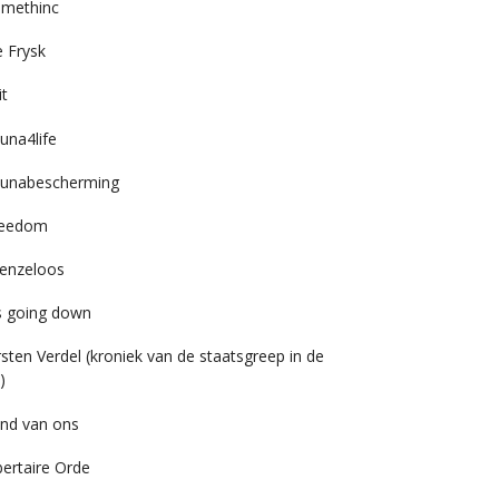
imethinc
 Frysk
it
una4life
unabescherming
reedom
enzeloos
’s going down
rsten Verdel (kroniek van de staatsgreep in de
)
nd van ons
bertaire Orde