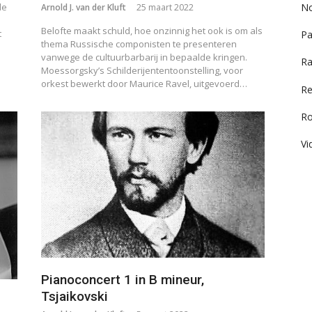
de
No
Arnold J. van der Kluft
25 maart 2022
Belofte maakt schuld, hoe onzinnig het ook is om als
t
Pa
thema Russische componisten te presenteren
vanwege de cultuurbarbarij in bepaalde kringen.
Ra
Moessorgsky’s Schilderijententoonstelling, voor
orkest bewerkt door Maurice Ravel, uitgevoerd…
Re
R
Vi
Pianoconcert 1 in B mineur,
Tsjaikovski