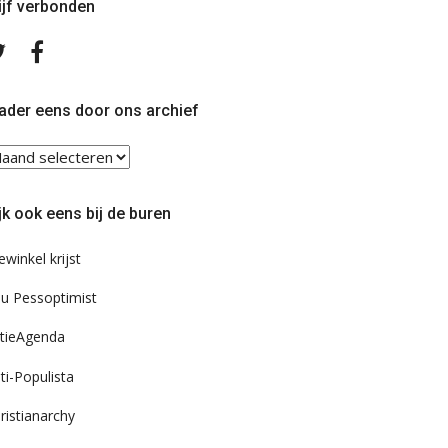
ijf verbonden
Volg
Volg
ons
ons
op
op
Twitter
Facebook
ader eens door ons archief
ader
ns
or
jk ook eens bij de buren
s
chief
ewinkel krijst
u Pessoptimist
tieAgenda
ti-Populista
ristianarchy