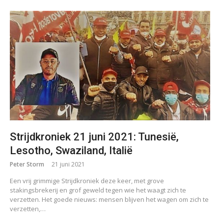
Strijdkroniek 21 juni 2021: Tunesië,
Lesotho, Swaziland, Italië
Peter Storm
21 juni 2021
Een vrij grimmige Strijdkroniek deze keer, met grove
stakingsbrekerij en grof geweld tegen wie het waagt zich te
verzetten. Het goede nieuws: mensen blijven het wagen om zich te
verzetten,…