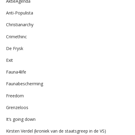
AktieAgenda
Anti-Populista
Christianarchy
Crimethinc
De Frysk
Exit
Fauna4life
Faunabescherming
Freedom
Grenzeloos
It’s going down
Kirsten Verdel (kroniek van de staatsgreep in de VS)