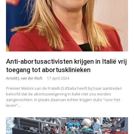
Anti-abortusactivisten krijgen in Italië vrij
toegang tot abortusklinieken
Arnold J. van der Kluft
17 april 2024
Premier Meloni van de Fratelli (!) d’Italia heeft bij haar aantreden
beloofd dat de abortuswetgeving in Italië niet zou worden
aangevochten. In plaats daarvan echter krijgen clubs “voor het
leven”…