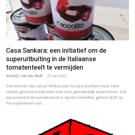
Casa Sankara: een initiatief om de
superuitbuiting in de Italiaanse
tomatenteelt te vermijden
Arnold J. van der Kluft
27 juli 2022
Dat mensen die vanuit Afrika naar Europa vluchten maar heel
zelden goed terechtkomen kan men gemakkelijk waarnemen. Dat
bijvoorbeeld de tomatenteelt in Apulië inmiddels geheel drijft op
het exploiteren van…