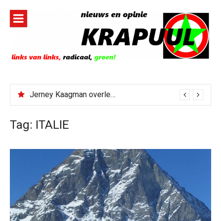
Naar
de
inhoud
springen
Jerney Kaagman overleden
Tag:
ITALIE