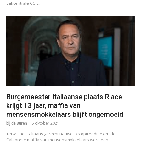
vakcentrale CGIL,…
Burgemeester Italiaanse plaats Riace
krijgt 13 jaar, maffia van
mensensmokkelaars blijft ongemoeid
bij de Buren
5 oktober 2021
Terwijl het Italiaans gerecht nauwelijks optreedt tegen de
Calabrese maffia van mensensmokkelaars werd een