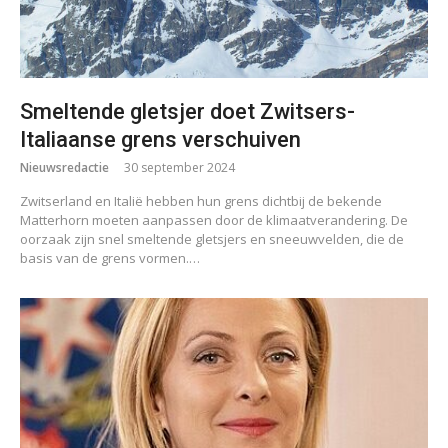
Smeltende gletsjer doet Zwitsers-
Italiaanse grens verschuiven
Nieuwsredactie
30 september 2024
Zwitserland en Italië hebben hun grens dichtbij de bekende
Matterhorn moeten aanpassen door de klimaatverandering. De
oorzaak zijn snel smeltende gletsjers en sneeuwvelden, die de
basis van de grens vormen.…