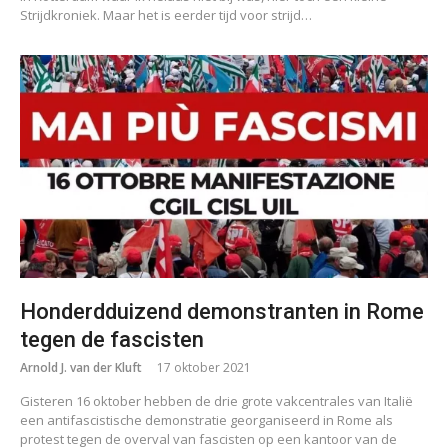
Strijdkroniek. Maar het is eerder tijd voor strijd…
Honderdduizend demonstranten in Rome
tegen de fascisten
Arnold J. van der Kluft
17 oktober 2021
Gisteren 16 oktober hebben de drie grote vakcentrales van Italië
een antifascistische demonstratie georganiseerd in Rome als
protest tegen de overval van fascisten op een kantoor van de