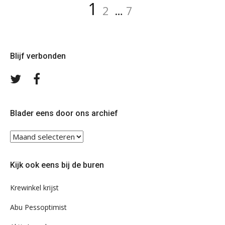
Berichten
Pagina
Pagina
Pagina
1
2
…
7
paginering
Blijf verbonden
Volg
Volg
ons
ons
op
op
Twitter
Facebook
Blader eens door ons archief
Blader
eens
door
Kijk ook eens bij de buren
ons
archief
Krewinkel krijst
Abu Pessoptimist