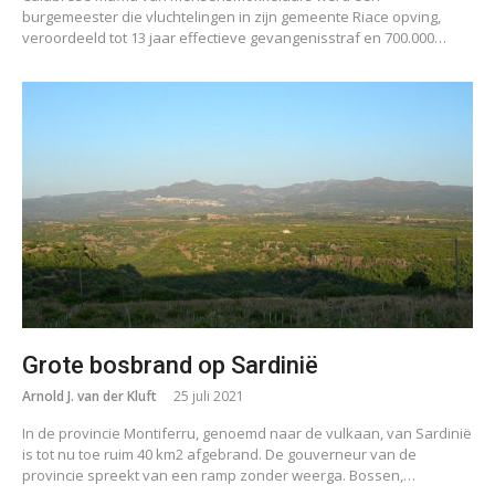
burgemeester die vluchtelingen in zijn gemeente Riace opving,
veroordeeld tot 13 jaar effectieve gevangenisstraf en 700.000…
Grote bosbrand op Sardinië
Arnold J. van der Kluft
25 juli 2021
In de provincie Montiferru, genoemd naar de vulkaan, van Sardinië
is tot nu toe ruim 40 km2 afgebrand. De gouverneur van de
provincie spreekt van een ramp zonder weerga. Bossen,…