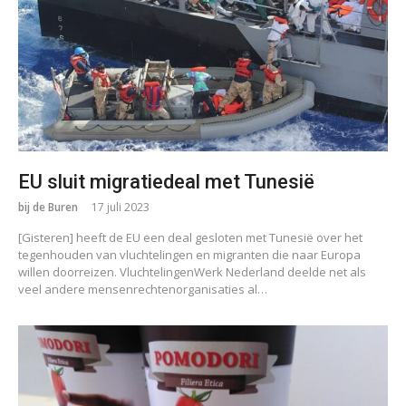
EU sluit migratiedeal met Tunesië
bij de Buren
17 juli 2023
[Gisteren] heeft de EU een deal gesloten met Tunesië over het
tegenhouden van vluchtelingen en migranten die naar Europa
willen doorreizen. VluchtelingenWerk Nederland deelde net als
veel andere mensenrechtenorganisaties al…